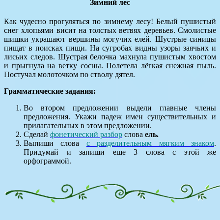
Зимний лес
Как чудесно прогуляться по зимнему лесу! Белый пушистый
снег хлопьями висит на толстых ветвях деревьев. Смолистые
шишки украшают вершины могучих елей. Шустрые синицы
пищат в поисках пищи. На сугробах видны узоры заячьих и
лисьих следов. Шустрая белочка махнула пушистым хвостом
и прыгнула на ветку сосны. Полетела лёгкая снежная пыль.
Постучал молоточком по стволу дятел.
Грамматические задания:
Во втором предложении выдели главные члены
предложения. Укажи падеж имен существительных и
прилагательных в этом предложении.
Сделай
фонетический разбор
слова
ель.
Выпиши слова
с разделительным мягким знаком
.
Придумай и запиши еще 3 слова с этой же
орфограммой.