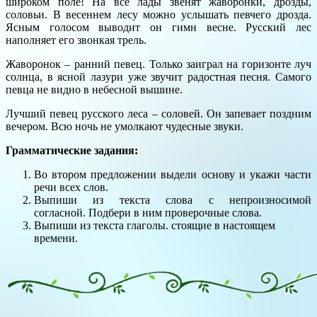
широком поле! На все лады звенят жаворонки, дрозды,
соловьи. В весеннем лесу можно услышать певчего дрозда.
Ясным голосом выводит он гимн весне. Русский лес
наполняет его звонкая трель.
Жаворонок – ранний певец. Только заиграл на горизонте луч
солнца, в ясной лазури уже звучит радостная песня. Самого
певца не видно в небесной вышине.
Лучший певец русского леса – соловей. Он запевает поздним
вечером. Всю ночь не умолкают чудесные звуки.
Грамматические задания:
Во втором предложении выдели основу и укажи части
речи всех слов.
Выпиши из текста слова с непроизносимой
согласной. Подбери в ним проверочные слова.
Выпиши из текста глаголы. стоящие в настоящем
времени.