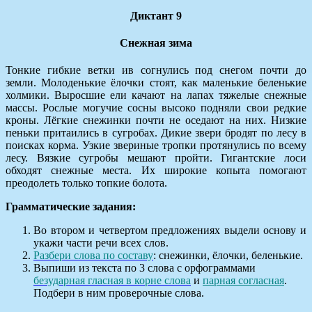
Диктант 9
Снежная зима
Тонкие гибкие ветки ив согнулись под снегом почти до
земли. Молоденькие ёлочки стоят, как маленькие беленькие
холмики. Выросшие ели качают на лапах тяжелые снежные
массы. Рослые могучие сосны высоко подняли свои редкие
кроны. Лёгкие снежинки почти не оседают на них. Низкие
пеньки притаились в сугробах. Дикие звери бродят по лесу в
поисках корма. Узкие звериные тропки протянулись по всему
лесу. Вязкие сугробы мешают пройти. Гигантские лоси
обходят снежные места. Их широкие копыта помогают
преодолеть только топкие болота.
Грамматические задания:
Во втором и четвертом предложениях выдели основу и
укажи части речи всех слов.
Разбери слова по составу
: снежинки, ёлочки, беленькие.
Выпиши из текста по 3 слова с орфограммами
безударная гласная в корне слова
и
парная согласная
.
Подбери в ним проверочные слова.