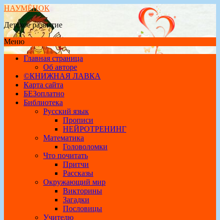
НАУМЁНОК
Детское развитие
Меню
Главная страница
Об авторе
©КНИЖНАЯ ЛАВКА
Карта сайта
БЕЗоплатно
Библиотека
Русский язык
Прописи
НЕЙРОТРЕНИНГ
Математика
Головоломки
Что почитать
Притчи
Рассказы
Окружающий мир
Викторины
Загадки
Пословицы
Учителю