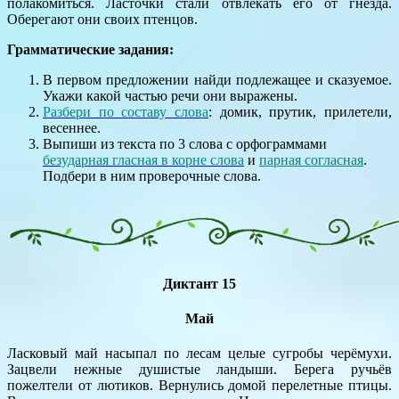
полакомиться. Ласточки стали отвлекать его от гнезда.
Оберегают они своих птенцов.
Грамматические задания:
В первом предложении найди подлежащее и сказуемое.
Укажи какой частью речи они выражены.
Разбери по составу слова
: домик, прутик, прилетели,
весеннее.
Выпиши из текста по 3 слова с орфограммами
безударная гласная в корне слова
и
парная согласная
.
Подбери в ним проверочные слова.
Диктант 15
Май
Ласковый май насыпал по лесам целые сугробы черёмухи.
Зацвели нежные душистые ландыши. Берега ручьёв
пожелтели от лютиков. Вернулись домой перелетные птицы.