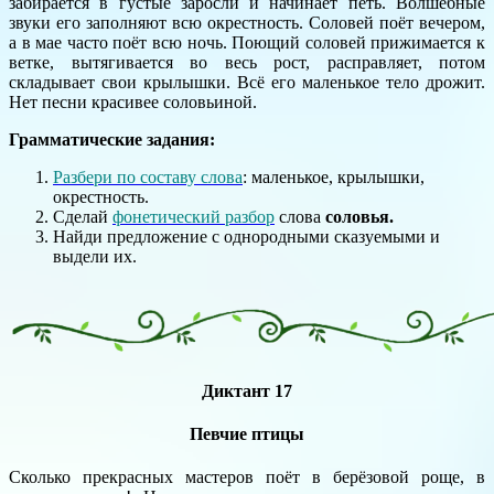
забирается в густые заросли и начинает петь. Волшебные
звуки его заполняют всю окрестность. Соловей поёт вечером,
а в мае часто поёт всю ночь. Поющий соловей прижимается к
ветке, вытягивается во весь рост, расправляет, потом
складывает свои крылышки. Всё его маленькое тело дрожит.
Нет песни красивее соловьиной.
Грамматические задания:
Разбери по составу слова
: маленькое, крылышки,
окрестность.
Сделай
фонетический разбор
слова
соловья.
Найди предложение с однородными сказуемыми и
выдели их.
Диктант 17
Певчие птицы
Сколько прекрасных мастеров поёт в берёзовой роще, в