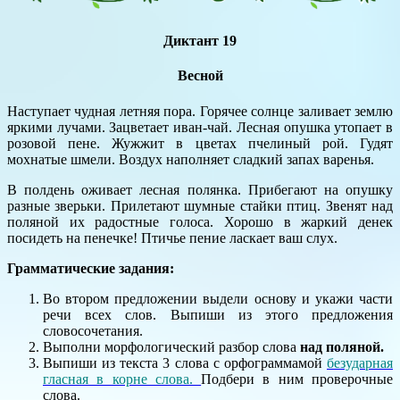
Диктант 19
Весной
Наступает чудная летняя пора. Горячее солнце заливает землю
яркими лучами. Зацветает иван-чай. Лесная опушка утопает в
розовой пене. Жужжит в цветах пчелиный рой. Гудят
мохнатые шмели. Воздух наполняет сладкий запах варенья.
В полдень оживает лесная полянка. Прибегают на опушку
разные зверьки. Прилетают шумные стайки птиц. Звенят над
поляной их радостные голоса. Хорошо в жаркий денек
посидеть на пенечке! Птичье пение ласкает ваш слух.
Грамматические задания:
Во втором предложении выдели основу и укажи части
речи всех слов. Выпиши из этого предложения
словосочетания.
Выполни морфологический разбор слова
над поляной.
Выпиши из текста 3 слова с орфограммамой
безударная
гласная в корне слова.
Подбери в ним проверочные
слова.