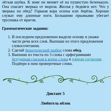
лёгкая шубка. К зиме он меняет её на пушистую беленькую.
Она спасает зверька от мороза. Жилья у бедняги нет. Что у
зверька на обед? Горькая кора осины или берёзы. Хорошо
служат ему длинные ноги. Большими прыжками убегает
трусишка от врагов.
Грамматические задания:
В последнем предложении выдели основу и укажи
части речи всех слов. Выпиши из этого предложения
словосочетания.
Сделай
фонетический разбор
слова
обед.
Выпиши из текста по 3 слова с орфограммами
безударная гласная в корне слова
и
парная согласная
.
Подбери в ним проверочные слова.
Диктант 5
Любитель яблок