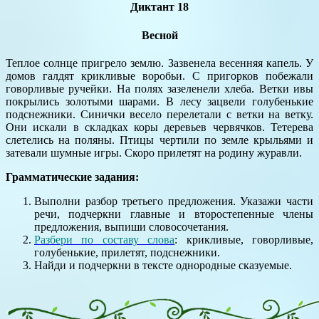
Диктант 18
Весной
Теплое солнце пригрело землю. Зазвенела весенняя капель. У
домов галдят крикливые воробьи. С пригорков побежали
говорливые ручейки. На полях зазеленели хлеба. Ветки ивы
покрылись золотыми шарами. В лесу зацвели голубенькие
подснежники. Синички весело перелетали с ветки на ветку.
Они искали в складках коры деревьев червячков. Тетерева
слетелись на поляны. Птицы чертили по земле крыльями и
затевали шумные игры. Скоро прилетят на родину журавли.
Грамматические задания:
Выполни разбор третьего предложения. Указажи части
речи, подчеркни главные и второстепенные члены
предложения, выпиши словосочетания.
Разбери по составу слова
: крикливые, говорливые,
голубенькие, прилетят, подснежники.
Найди и подчеркни в тексте однородные сказуемые.