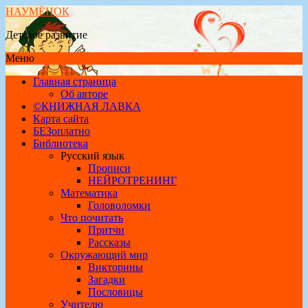
НАУМЁНОК
Детское развитие
Меню
Главная страница
Об авторе
©КНИЖНАЯ ЛАВКА
Карта сайта
БЕЗоплатно
Библиотека
Русский язык
Прописи
НЕЙРОТРЕНИНГ
Математика
Головоломки
Что почитать
Притчи
Рассказы
Окружающий мир
Викторины
Загадки
Пословицы
Учителю