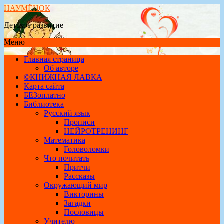
НАУМЁНОК
Детское развитие
Меню
Главная страница
Об авторе
©КНИЖНАЯ ЛАВКА
Карта сайта
БЕЗоплатно
Библиотека
Русский язык
Прописи
НЕЙРОТРЕНИНГ
Математика
Головоломки
Что почитать
Притчи
Рассказы
Окружающий мир
Викторины
Загадки
Пословицы
Учителю