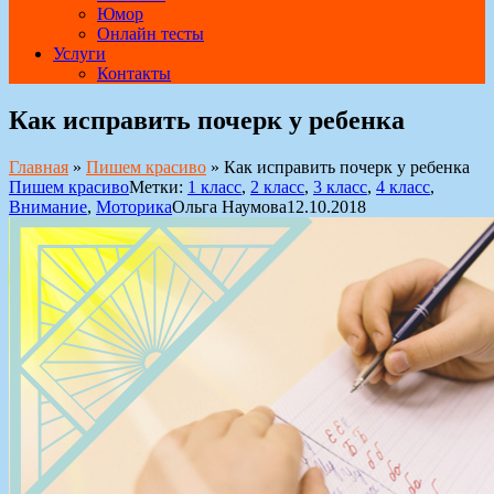
Юмор
Онлайн тесты
Услуги
Контакты
Как исправить почерк у ребенка
Главная
»
Пишем красиво
»
Как исправить почерк у ребенка
Пишем красиво
Метки:
1 класс
,
2 класс
,
3 класс
,
4 класс
,
Внимание
,
Моторика
Ольга Наумова
12.10.2018