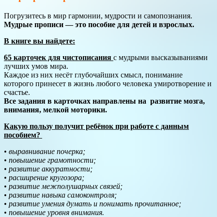
Погрузитесь в мир гармонии, мудрости и самопознания.
Мудрые прописи — это пособие для детей и взрослых.
В книге вы найдете:
65 карточек для чистописания
с мудрыми высказываниями
лучших умов мира.
Каждое из них несёт глубочайших смысл, понимание
которого принесет в жизнь любого человека умиротворение и
счастье.
Все задания в карточках направлены на развитие мозга,
внимания, мелкой моторики.
Какую пользу получит ребёнок при работе с данным
пособием?
• выравнивание почерка;
• повышение грамотности;
• развитие аккуратности;
• расширение кругозора;
• развитие межполушарных связей;
• развитие навыка самоконтроля;
• развитие умения думать и понимать прочитанное;
• повышение уровня внимания.