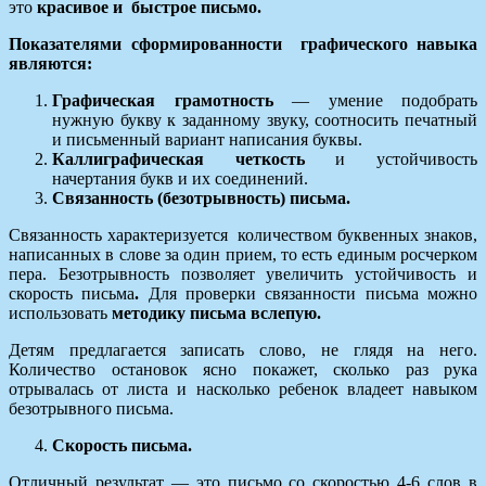
это
красивое и быстрое письмо.
Показателями сформированности графического навыка
являются:
Графическая грамотность
— умение подобрать
нужную букву к заданному звуку, соотносить печатный
и письменный вариант написания буквы.
Каллиграфическая четкость
и устойчивость
начертания букв и их соединений.
Связанность (безотрывность) письма.
Связанность характеризуется количеством буквенных знаков,
написанных в слове за один прием, то есть единым росчерком
пера. Безотрывность позволяет увеличить устойчивость и
скорость письма
.
Для проверки связанности письма можно
использовать
методику письма вслепую.
Детям предлагается записать слово, не глядя на него.
Количество остановок ясно покажет, сколько раз рука
отрывалась от листа и насколько ребенок владеет навыком
безотрывного письма.
Скорость письма.
Отличный результат — это письмо со скоростью 4-6 слов в