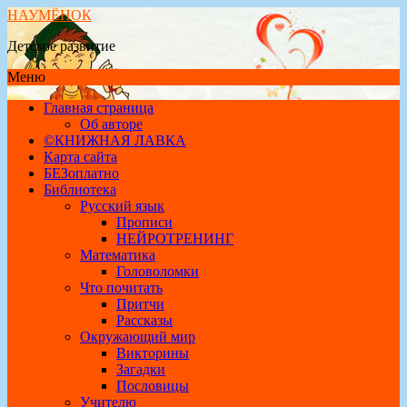
НАУМЁНОК
Детское развитие
Меню
Главная страница
Об авторе
©КНИЖНАЯ ЛАВКА
Карта сайта
БЕЗоплатно
Библиотека
Русский язык
Прописи
НЕЙРОТРЕНИНГ
Математика
Головоломки
Что почитать
Притчи
Рассказы
Окружающий мир
Викторины
Загадки
Пословицы
Учителю