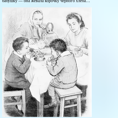
бабушку — она жевала корочку черного хлеба…