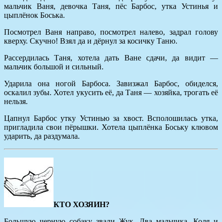
мальчик Ваня, девочка Таня, пёс Барбос, утка Устинья и
цыплёнок Боська.
Посмотрел Ваня направо, посмотрел налево, задрал голову
кверху. Скучно! Взял да и дёрнул за косичку Таню.
Рассердилась Таня, хотела дать Ване сдачи, да видит —
мальчик большой и сильный.
Ударила она ногой Барбоса. Завизжал Барбос, обиделся,
оскалил зубы. Хотел укусить её, да Таня — хозяйка, тр
огать её
нельзя.
Цапнул Барбос утку Устинью за хвост. Всполошилась утка,
пригладила свои пёрышки. Хотела цыплёнка Боську клювом
ударить, да раздумала.
КТО ХОЗЯИН?
Большую черную собаку звали Жук. Два мальчика, Коля и