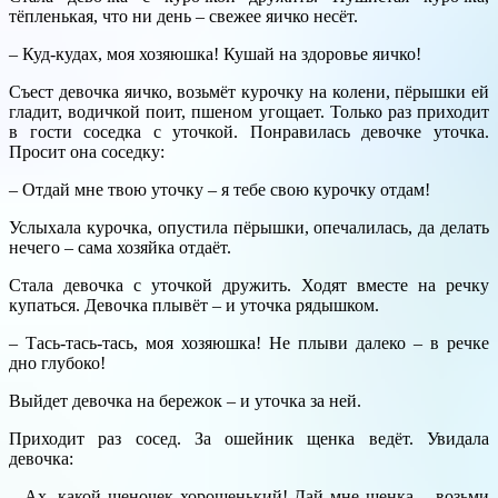
тёпленькая, что ни день – свежее яичко несёт.
– Куд-кудах, моя хозяюшка! Кушай на здоровье яичко!
Съест девочка яичко, возьмёт курочку на колени, пёрышки ей
гладит, водичкой поит, пшеном угощает. Только раз приходит
в гости соседка с уточкой. Понравилась девочке уточка.
Просит она соседку:
– Отдай мне твою уточку – я тебе свою курочку отдам!
Услыхала курочка, опустила пёрышки, опечалилась, да делать
нечего – сама хозяйка отдаёт.
Стала девочка с уточкой дружить. Ходят вместе на речку
купаться. Девочка плывёт – и уточка рядышком.
– Тась-тась-тась, моя хозяюшка! Не плыви далеко – в речке
дно глубоко!
Выйдет девочка на бережок – и уточка за ней.
Приходит раз сосед. За ошейник щенка ведёт. Увидала
девочка:
– Ах, какой щеночек хорошенький! Дай мне щенка – возьми