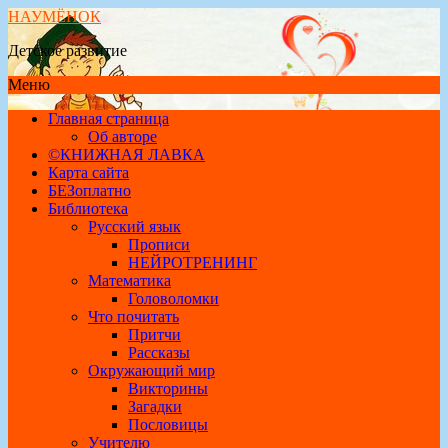
НАУМЁНОК
Детское развитие
Меню
Главная страница
Об авторе
©КНИЖНАЯ ЛАВКА
Карта сайта
БЕЗоплатно
Библиотека
Русский язык
Прописи
НЕЙРОТРЕНИНГ
Математика
Головоломки
Что почитать
Притчи
Рассказы
Окружающий мир
Викторины
Загадки
Пословицы
Учителю