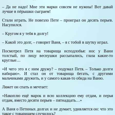
– Да не надо! Мне эти марки совсем не нужны! Вот давай
лучше в пёрышки сыграем!
Стали играть. Не повезло Пете – проиграл он десять перьев.
Насупился.
– Кругом я у тебя в долгу!
– Какой это долг, – говорит Ваня, – я с тобой в шутку играл.
Посмотрел Петя на товарища исподлобья: нос у Вани
толстый, по лицу веснушки рассыпались, глаза какие-то
круглые…
«И чего это я с ним дружу? – подумал Петя. – Только долги
набираю». И стал он от товарища бегать, с другими
мальчиками дружить, и у самого какая-то обида на Ваню.
Ляжет он спать и мечтает:
«Накоплю ещё марок и всю коллекцию ему отдам, и перья
отдам, вместо десяти перьев – пятнадцать…»
А Ваня о Петиных долгах и не думает, удивляется он: что это
такое с товарищем случилось?