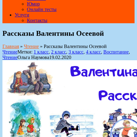
Юмор
Онлайн тесты
Услуги
Контакты
Рассказы Валентины Осеевой
Главная
»
Чтение
»
Рассказы Валентины Осеевой
Чтение
Метки:
1 класс
,
2 класс
,
3 класс
,
4 класс
,
Воспитание
,
Чтение
Ольга Наумова
19.02.2020