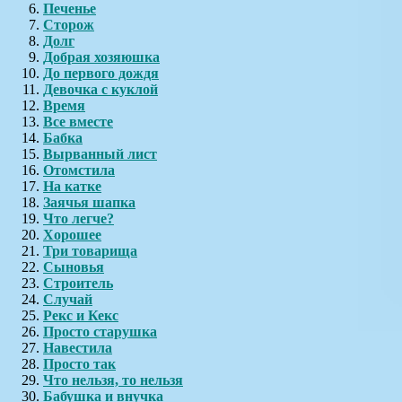
Печенье
Сторож
Долг
Добрая хозяюшка
До первого дождя
Девочка с куклой
Время
Все вместе
Бабка
Вырванный лист
Отомстила
На катке
Заячья шапка
Что легче?
Хорошее
Три товарища
Сыновья
Строитель
Случай
Рекс и Кекс
Просто старушка
Навестила
Просто так
Что нельзя, то нельзя
Бабушка и внучка