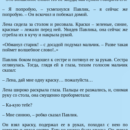
– Я попробую, – усмехнулся Павлик, – я сейчас же
попробую. – Он вскочил и побежал домой.
Лена сидела за столом и рисовала. Краски – зеленые, синие,
красные – лежали перед ней. Увидев Павлика, она сейчас же
сгребла их в кучу и накрыла рукой.
«Обманул старик! – с досадой подумал мальчик. – Разве такая
поймет волшебное слово!..»
Павлик боком подошел к сестре и потянул ее за рукав. Сестра
оглянулась. Тогда, глядя ей в глаза, тихим голосом мальчик
сказал:
– Лена, дай мне одну краску… пожалуйста…
Лена широко раскрыла глаза. Пальцы ее разжались, и, снимая
руку со стола, она смущенно пробормотала:
– Ка-кую тебе?
– Мне синюю, – робко сказал Павлик.
Он взял краску, подержал ее в руках, походил с нею по
комнате и отдал сестре. Ему не нужна была краска. Он думал