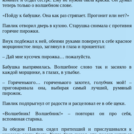
теперь только о волшебном слове.
«Пойду к бабушке. Она как раз стряпает. Прогонит или нет?»
Павлик отворил дверь в кухню. Старушка снимала с противня
горячие пирожки.
Внук подбежал к ней, обеими руками повернул к себе красное
морщинистое лицо, заглянул в глаза и прошептал:
– Дай мне кусочек пирожка… пожалуйста.
Бабушка выпрямилась. Волшебное слово так и засияло в
каждой морщинке, в глазах, в улыбке.
– Горяченького… горяченького захотел, голубчик мой! –
приговаривала она, выбирая самый лучший, румяный
пирожок.
Павлик подпрыгнул от радости и расцеловал ее в обе щеки.
«Волшебник! Волшебник!» – повторял он про себя,
вспоминая старика.
За обедом Павлик сидел притихший и прислушивался к