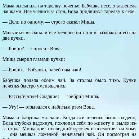
Мама высыпала на тарелку печенье. Бабушка весело зазвенела
чашками. Все уселись за стол. Вова придвинул тарелку к себе.
— Дели по одному, — строго сказал Миша.
Мальчики высыпали все печенье на стол и разложили его на
две кучки.
— Ровно? — спросил Вова.
Миша смерил глазами кучки:
— Ровно… Бабушка, налей нам чаю!
Бабушка подала обоим чай. За столом было тихо. Кучки
печенья быстро уменьшались.
— Рассыпчатые! Сладкие! — говорил Миша.
— Угу! — отзывался с набитым ртом Вова.
Мама и бабушка молчали. Когда все печенье было съедено,
Вова глубоко вздохнул, похлопал себя по животу и вылез из-
за стола. Миша доел последний кусочек и посмотрел на маму
— она мешала ложечкой неначатый чай. Он посмотрел на