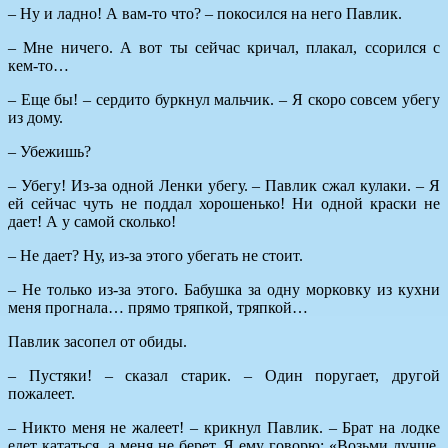
– Ну и ладно! А вам-то что? – покосился на него Павлик.
– Мне ничего. А вот ты сейчас кричал, плакал, ссорился с
кем-то…
– Еще бы! – сердито буркнул мальчик. – Я скоро совсем убегу
из дому.
– Убежишь?
– Убегу! Из-за одной Ленки убегу. – Павлик сжал кулаки. – Я
ей сейчас чуть не поддал хорошенько! Ни одной краски не
дает! А у самой сколько!
– Не дает? Ну, из-за этого убегать не стоит.
– Не только из-за этого. Бабушка за одну морковку из кухни
меня прогнала… прямо тряпкой, тряпкой…
Павлик засопел от обиды.
– Пустяки! – сказал старик. – Один поругает, другой
пожалеет.
– Никто меня не жалеет! – крикнул Павлик. – Брат на лодке
едет кататься, а меня не берет. Я ему говорю: «Возьми лучше,