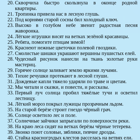
Скворчиха быстро скользнула в оконце родной
квартиры.
Тропинка привела нас в лесную глушь.
Под корнями старой сосны бил холодный ключ.
Высоко в голубом небе звенит радостная песня
жаворонка.
Лёгкие игрушки висят на ветках зелёной красавицы.
Ребята, помогите птицам зимой!
Краснеют нежные цветочки полевой гвоздики.
Смолистые шишки украшают вершины пушистых елей.
Чудесный рисунок нанесли на ткань золотые руки
мастериц.
Горячее солнце заливает землю яркими лучами.
Тихие речушки протекают в лесной глуши.
Дождевые капли тяжело ударяли по траве и цветам.
Мы читали и сказки, и повести, и рассказы.
Первый луч солнца пробил тяжёлые тучи и осветил
лестницу.
Лёгкий мороз покрыл лужицы прозрачным льдом.
На старой берёзе строит гнездо чёрный грач.
Солнце осветило лес и поле.
Солнечные зайчики запрыгали по поверхности реки.
На краю леса сидят на ветках берёзы чёрные тетерева.
Звонко поют соловьи, зяблики, певчие дрозды.
Стайка красногрудых клестов расселась на ветвях ели.