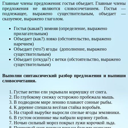
Главные члены предложения: гостья объедает. Главные члены
предложения не являются словосочетанием. Гостья —
подлежащее, выражено существительным, объедает —
сказуемое, выражено глаголом.
Гостья (какая?) зимняя (определение, выражено
прилагательным)
Объедает (как?) ловко (обстоятельство, выражено
наречием)
Объедает (что?) ягоды (дополнение, выражено
существительным)
Объедает (откуда?) с ветки (обстоятельство, выражено
существительным)
Выполни синтаксический разбор предложения и выпиши
словосочетания.
Густые ветви ели укрывали кормушку от снега.
По глубокому снежку осторожно пробежала мышь.
В подводном мире лениво плавают сонные рыбы.
К деревне спешила весёлая стайка воробьёв.
На старой вырубке выросли спелые ягоды земляники.
В густом осиннике мы набрали корзину грибов.
Ночью сильный мороз покрыл лужи корочкой льда.
Пушистый снег покрыл пеньки белыми шапками.