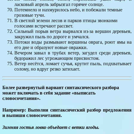
ласковый апрель забрызгал горячее солнце.
Потемнело и нахмурилось небо, и побежали темные
грозовые тучи.
В светлой зелени лесов и парков птицы звонкими
голосами встречают рассвет.
Сильный порыв ветра вырвался из-за вершин деревьев,
закружил пыль по дороге и умчался.
Потоки воды размывают вершины оврага, роют ямы на
его дне и образуют новые овражки.
Вечером завыл в трубах ветер, загудел среди деревьев,
будоражил лес угрожающим присвистом.
Ветер несётся, ломает сучья, крутит пыль, подхватывает
солому, но вдруг резко затихает.
Более развернутый вариант синтаксического разбора
может включать в себя задание «выписать
словосочетания».
Например:
Выполни синтаксический разбор предложения
и выпиши словосочетания.
Зимняя гостья ловко объедает с ветки ягоды.