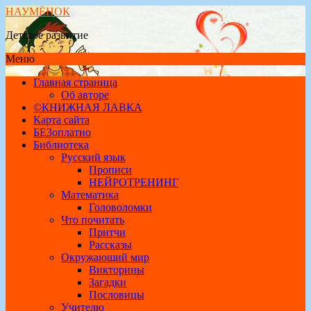
НАУМЁНОК
Детское развитие
Меню
Главная страница
Об авторе
©КНИЖНАЯ ЛАВКА
Карта сайта
БЕЗоплатно
Библиотека
Русский язык
Прописи
НЕЙРОТРЕНИНГ
Математика
Головоломки
Что почитать
Притчи
Рассказы
Окружающий мир
Викторины
Загадки
Пословицы
Учителю