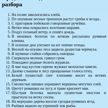
разбора
На полях заколосились хлеба.
По опушкам лесных тропинок растут грибы и ягоды..
С пригорков побежали говорливые ручейки.
Ветки ивы покрылись золотыми шарами.
Подул сильный ветер, и пошёл дождь.
В моховых болотах по кочкам рассыпана румяная
клюква.
В осенние дни улетают на юг певчие птицы.
Весной на опушке леса зацвела душистая черёмуха.
В шумные стайки собрались скворцы.
Сверкнула молния, грянул гром.
Покидают родные болота журавли.
В мае над кустом сирени жужжат мохнатые шмели.
Далеко слышны в лесу прощальные голоса птиц.
Белый пушистый снег хлопьями висит на ветвях
деревьев.
Смолистые шишки украшают вершины могучих елей.
Цветут ромашки на лугу, в траве краснеет мак.
Шустрая белочка махнула пушистым хвостом и
прыгнула на ветку сосны.
На верхушке дерева висели гроздья румяных ягод.
Рыбаки вышли на утренний лов рыбы.