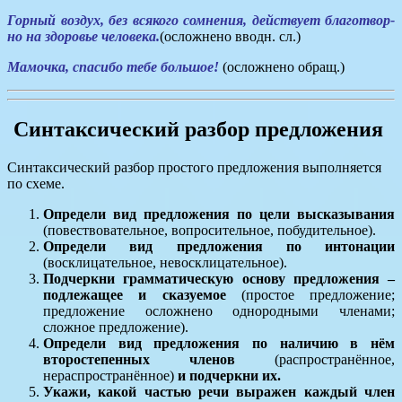
Горный воз­дух, без вся­ко­го сомне­ния, дей­ству­ет бла­го­твор­
но на здо­ро­вье чело­ве­ка.
(осложнено вводн. сл.)
Мамочка, спасибо тебе большое!
(осложнено обращ.)
Синтаксический разбор предложения
Синтаксический разбор простого предложения выполняется
по схеме.
Определи вид предложения по цели высказывания
(повествовательное, вопросительное, побудительное).
Определи вид предложения по интонации
(восклицательное, невосклицательное).
Подчеркни грамматическую основу предложения –
подлежащее и сказуемое
(простое предложение;
предложение осложнено однородными членами;
сложное предложение).
Определи вид предложения по наличию в нём
второстепенных членов
(распространённое,
нераспространённое)
и подчеркни их.
Укажи, какой частью речи выражен каждый член