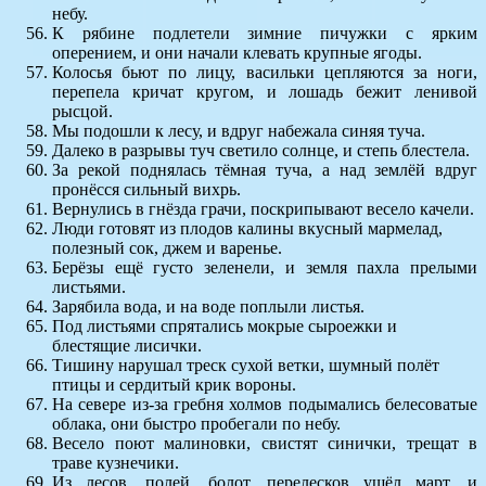
небу.
К рябине подлетели зимние пичужки с ярким
оперением, и они начали клевать крупные ягоды.
Колосья бьют по лицу, васильки цепляются за ноги,
перепела кричат кругом, и лошадь бежит ленивой
рысцой.
Мы подошли к лесу, и вдруг набежала синяя туча.
Далеко в разрывы туч светило солнце, и степь блестела.
За рекой поднялась тёмная туча, а над землёй вдруг
пронёсся сильный вихрь.
Вернулись в гнёзда грачи, поскрипывают весело качели.
Люди готовят из плодов калины вкусный мармелад,
полезный сок, джем и варенье.
Берёзы ещё густо зеленели, и земля пахла прелыми
листьями.
Зарябила вода, и на воде поплыли листья.
Под листьями спрятались мокрые сыроежки и
блестящие лисички.
Тишину нарушал треск сухой ветки, шумный полёт
птицы и сердитый крик вороны.
На севере из-за гребня холмов подымались белесоватые
облака, они быстро пробегали по небу.
Весело поют малиновки, свистят синички, трещат в
траве кузнечики.
Из лесов, полей, болот, перелесков ушёл март, и