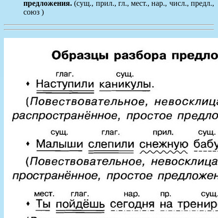
предложения.
(сущ., прил., гл., мест., нар., числ., предл.,
союз )