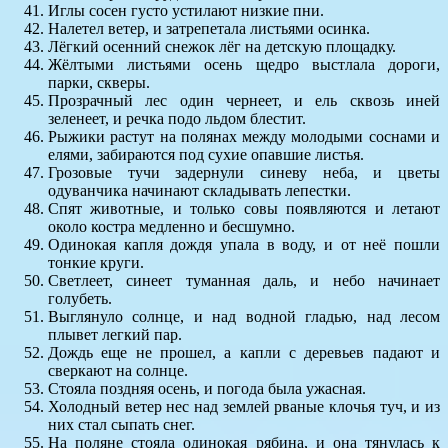
Иглы сосен густо устилают низкие пни.
Налетел ветер, и затрепетала листьями осинка.
Лёгкий осенний снежок лёг на детскую площадку.
Жёлтыми листьями осень щедро выстлала дороги,
парки, скверы.
Прозрачный лес один чернеет, и ель сквозь иней
зеленеет, и речка подо льдом блестит.
Рыжики растут на полянах между молодыми соснами и
елями, забираются под сухие опавшие листья.
Грозовые тучи задернули синеву неба, и цветы
одуванчика начинают складывать лепестки.
Спят животные, и только совы появляются и летают
около костра медленно и бесшумно.
Одинокая капля дождя упала в воду, и от неё пошли
тонкие круги.
Светлеет, синеет туманная даль, и небо начинает
голубеть.
Выглянуло солнце, и над водной гладью, над лесом
плывет легкий пар.
Дождь еще не прошел, а капли с деревьев падают и
сверкают на солнце.
Стояла поздняя осень, и погода была ужасная.
Холодный ветер нес над землей рваные клочья туч, и из
них стал сыпать снег.
На поляне стояла одинокая рябина, и она тянулась к