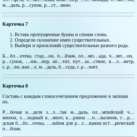
м…даль, р…сунок, р…ст…яние.
Карточка 7
Вставь пропущенные буквы и спиши слова.
Определи склонение имен существительных.
Выбери и просклоняй существительные разного рода.
Б…бл…отека, стад…он, п…йзаж, ол…мп…ада, ч…мп…он,
р…сунок, …нж…нер, ап…тит, пут…ш…ствие, к…л…метр,
с..р…вн..ван…е, м…даль, б…седа, г..р…зонт.
Карточка 8
Составь с каждым словосочетанием предложение и запиши
их.
Р…бочая н…деля з…л…тая м…даль, ол…мпийский ч…
мпион, х…лодный к…мпот, к…рзина …п…льсинов, г…р…
дская б…бл…отека, …льбом для р…с…вания ист…рический
п…йзаж.