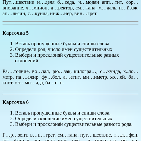
Пут…шествие н…деля б…седа, ч…модан апп…тит, сор…
внование, ч…мпион, д…ректор, см…тана, м…даль, п…йзаж,
ап…льсин, с…кунда, инж…нер, вин…грет.
Карточка 5
Вставь пропущенные буквы и спиши слова.
Определи род, число имен существительных.
Выбери и просклоняй существительные разных
склонений.
Ра….тояние, во…зал, рю…зак, килогра…, с…кунда, к..ло…
метр, па….ажир, фу…бол, а…етит, ми…иметр, хо…ей, бл…
кнот, ол…мп…ада, ба…е..н.
Карточка 6
Вставь пропущенные буквы и спиши слова.
Определи склонение имен существительных.
Выбери и просклоняй существительные разного рода.
Г…р…зонт, в…н…грет, см…тана, пут…шествие, т…л…фон,
эст…фета, ч…мп…онка, инж…нер, …л…мпиада, ч…мп…он,