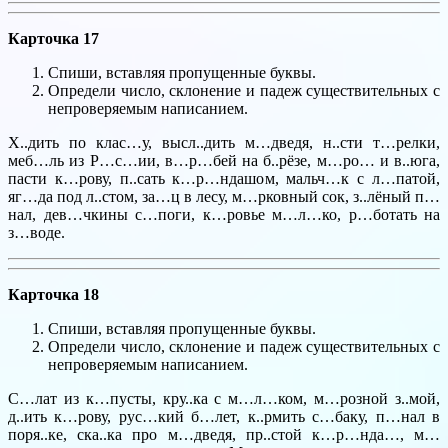
Карточка 17
Спиши, вставляя пропущенные буквы.
Определи число, склонение и падеж существительных с
непроверяемым написанием.
Х..дить по клас…у, высл..дить м…дведя, н..сти т…релки,
меб…ль из Р…с…ии, в…р…бей на б..рёзе, м…ро… и в..юга,
пасти к…рову, п..сать к…р…ндашом, мальч…к с л…патой,
яг…да под л..стом, за…ц в лесу, м…рковный сок, з..лёный п…
нал, дев…чкины с…поги, к…ровье м…л…ко, р…ботать на
з…воде.
Карточка 18
Спиши, вставляя пропущенные буквы.
Определи число, склонение и падеж существительных с
непроверяемым написанием.
С…лат из к…пусты, кру..ка с м…л…ком, м…розной з..мой,
д..ить к…рову, рус…кий б…лет, к..рмить с…баку, п…нал в
поря..ке, ска..ка про м…дведя, пр..стой к…р…нда…, м…