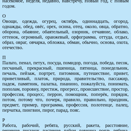
насекомое, неделя, недавно, навстречу, Новый год, с Новым
годом.
О
Овощи, одежда, огурец, октябрь, одиннадцать, огород,
однажды, обед, овёс, орех, осина, отец, около, овца, обратно,
оборона, обаяние, обаятельный, озорник, отчаяние, облако,
оттенок, огромный, оранжевый, орфограмма, оттуда, отдых,
образ, овраг, овчарка, обложка, обман, обычно, основа, охота,
отечество.
П
Пальто, пенал, петух, посуда, помидор, погода, победа, песок,
песчаный, прекрасный, пшеница, пятница, понедельник,
печаль, пейзаж, портрет, питомник, путешествие, привет,
приветливый, платок, природа, правительство, пассажир,
падеж, памятник, палатка, пианино, пожалуйста, понимать,
пополам, поровну, престиж, прогресс, происшествие, простор,
профессия, процесс, перрон, помощник, поперёк, порядок,
потом, потому что, почерк, правило, правильно, праздник,
предмет, пример, программа, профессия, полотенце, палец,
перчатка, пингвин, пирог, парад, пояс.
Р
Работа, рабочий, ребята, русский, ракета, расстояние,
решение, рисунок, растение, район, равнина, рояль, рябина,