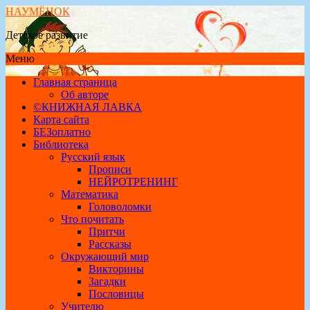
НАУМЁНОК
Детское развитие
Меню
Главная страница
Об авторе
©КНИЖНАЯ ЛАВКА
Карта сайта
БЕЗоплатно
Библиотека
Русский язык
Прописи
НЕЙРОТРЕНИНГ
Математика
Головоломки
Что почитать
Притчи
Рассказы
Окружающий мир
Викторины
Загадки
Пословицы
Учителю