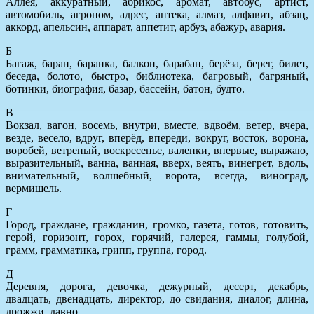
Аллея, аккуратный, абрикос, аромат, автобус, артист,
автомобиль, агроном, адрес, аптека, алмаз, алфавит, абзац,
аккорд, апельсин, аппарат, аппетит, арбуз, абажур, авария.
Б
Багаж, баран, баранка, балкон, барабан, берёза, берег, билет,
беседа, болото, быстро, библиотека, багровый, багряный,
ботинки, биография, базар, бассейн, батон, будто.
В
Вокзал, вагон, восемь, внутри, вместе, вдвоём, ветер, вчера,
везде, весело, вдруг, вперёд, впереди, вокруг, восток, ворона,
воробей, ветреный, воскресенье, валенки, впервые, выражаю,
выразительный, ванна, ванная, вверх, веять, винегрет, вдоль,
внимательный, волшебный, ворота, всегда, виноград,
вермишель.
Г
Город, граждане, гражданин, громко, газета, готов, готовить,
герой, горизонт, горох, горячий, галерея, гаммы, голубой,
грамм, грамматика, грипп, группа, город.
Д
Деревня, дорога, девочка, дежурный, десерт, декабрь,
двадцать, двенадцать, директор, до свидания, диалог, длина,
дрожжи, давно.