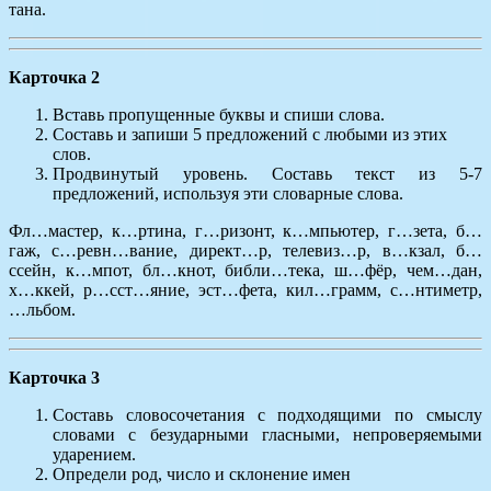
тана.
Карточка 2
Вставь пропущенные буквы и спиши слова.
Составь и запиши 5 предложений с любыми из этих
слов.
Продвинутый уровень. Составь текст из 5-7
предложений, используя эти словарные слова.
Фл…мастер, к…ртина, г…ризонт, к…мпьютер, г…зета, б…
гаж, с…ревн…вание, директ…р, телевиз…р, в…кзал, б…
ссейн, к…мпот, бл…кнот, библи…тека, ш…фёр, чем…дан,
х…ккей, р…сст…яние, эст…фета, кил…грамм, с…нтиметр,
…льбом.
Карточка 3
Составь словосочетания с подходящими по смыслу
словами с безударными гласными, непроверяемыми
ударением.
Определи род, число и склонение имен