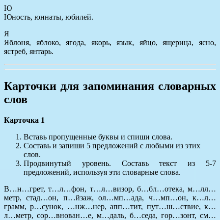
Ю
Юность, юннаты, юбилей.
Я
Яблоня, яблоко, ягода, якорь, язык, яйцо, ящерица, ясно,
ястреб, янтарь.
Карточки для запоминания словарных
слов
Карточка 1
Вставь пропущенные буквы и спиши слова.
Составь и запиши 5 предложений с любыми из этих
слов.
Продвинутый уровень. Составь текст из 5-7
предложений, используя эти словарные слова.
В…н…грет, т…л…фон, т…л…визор, б…бл…отека, м…лл…
метр, стад…он, п…йзаж, ол…мп…ада, ч…мп…он, к…л…
грамм, р…сунок, …нж…нер, апп…тит, пут…ш…ствие, к…
л…метр, сор…внован…е, м…даль, б…седа, гор…зонт, см…