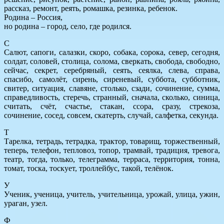
рассказ, ремонт, реять, ромашка, резинка, ребенок.
Родина – Россия,
но родина – город, село, где родился.
С
Салют, сапоги, салазки, скоро, собака, сорока, север, сегодня,
солдат, соловей, столица, солома, сверкать, свобода, свободно,
сейчас, секрет, серебряный, сеять, сеялка, слева, справа,
спасибо, самолёт, сирень, сиреневый, суббота, субботник,
свитер, ситуация, славяне, столько, сзади, сочинение, сумма,
справедливость, стеречь, странный, сначала, сколько, синица,
считать, счёт, счастье, стакан, ссора, сразу, стрекоза,
сочинение, сосед, совсем, скатерть, случай, салфетка, секунда.
Т
Тарелка, тетрадь, тетрадка, трактор, товарищ, торжественный,
теперь, телефон, тепловоз, топор, трамвай, традиция, тревога,
театр, тогда, только, телеграмма, терраса, территория, тонна,
томат, тоска, тоскует, троллейбус, такой, телёнок.
У
Ученик, ученица, учитель, учительница, урожай, улица, ужин,
ураган, узел.
Ф