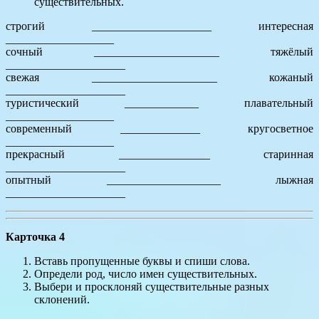
существительных.
строгий _____________________ интересная
___________________
сочный ______________________ тяжёлый
_____________________
свежая ______________________ кожаный
_____________________
туристический _____________ плавательный
___________________
современный ______________ кругосветное
___________________
прекрасный ________________ старинная
_____________________
опытный ____________________ лыжная
_____________________
Карточка 4
Вставь пропущенные буквы и спиши слова.
Определи род, число имен существительных.
Выбери и просклоняй существительные разных
склонений.