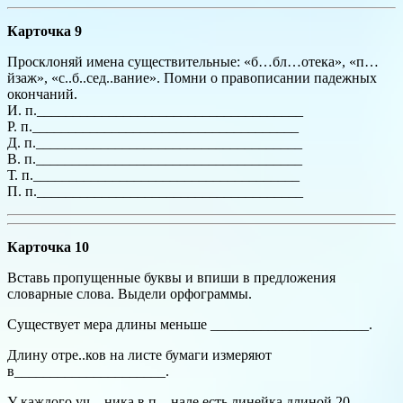
Карточка 9
Просклоняй имена существительные: «б…бл…отека», «п…
йзаж», «с..б..сед..вание». Помни о правописании падежных
окончаний.
И. п._____________________________________
Р. п._____________________________________
Д. п._____________________________________
В. п._____________________________________
Т. п._____________________________________
П. п._____________________________________
Карточка 10
Вставь пропущенные буквы и впиши в предложения
словарные слова. Выдели орфограммы.
Существует мера длины меньше ______________________.
Длину отре..ков на листе бумаги измеряют
в_____________________.
У каждого уч…ника в п…нале есть линейка длиной 20