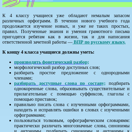
К 4 классу учащиеся уже обладают немалым запасом
различных орфограмм. В течении нового учебного года
продолжается изучение новых, и уже не таких простых,
правил. Полученные знания и умения грамотного письма
пригодятся ребятам как в жизни, так и для написания
ответственной зачетной работы —
ВПР по русскому языку.
К концу 4 класса учащиеся должны уметь:
производить фонетический разбор;
морфологический разбор доступных слов;
разбирать простое предложение с однородными
членами;
разбирать доступные слова по составу;
подбирать
однокоренные слова, образовывать существительные и
прилагательные с помощью суффиксов, глаголы с
помощью приставок;
правильно писать слова с изученными орфограммами,
находить и исправлять ошибки в словах с изученными
орфограммами;
пользоваться толковым, орфографическим словарямм:
практически различать многозначные слова, синонимы
и антонимы, подбирать синонимы и антонимы к