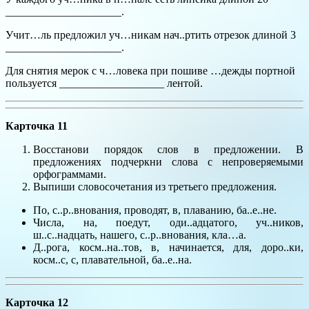
_____________________.
Учит…ль предложил уч…никам нач..ртить отрезок длиной 3
_____________________.
Для снятия мерок с ч…ловека при пошиве …дежды портной
пользуется ___________________ лентой.
Карточка 11
Восстанови порядок слов в предложении. В
предложениях подчеркни слова с непроверяемыми
орфограммами.
Выпиши словосочетания из третьего предложения.
По, с..р..внования, проводят, в, плаванию, ба..е..не.
Числа, на, поедут, оди..адцатого, уч..ников,
ш..с..надцать, нашего, с..р..внования, кла…а.
Д..рога, косм..на..тов, в, начинается, для, доро..ки,
косм..с, с, плавательной, ба..е..на.
Карточка 12