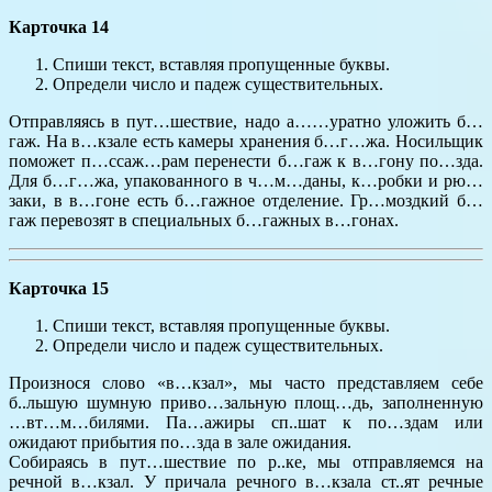
Карточка 14
Спиши текст, вставляя пропущенные буквы.
Определи число и падеж существительных.
Отправляясь в пут…шествие, надо а……уратно уложить б…
гаж. На в…кзале есть камеры хранения б…г…жа. Носильщик
поможет п…ссаж…рам перенести б…гаж к в…гону по…зда.
Для б…г…жа, упакованного в ч…м…даны, к…робки и рю…
заки, в в…гоне есть б…гажное отделение. Гр…моздкий б…
гаж перевозят в специальных б…гажных в…гонах.
Карточка 15
Спиши текст, вставляя пропущенные буквы.
Определи число и падеж существительных.
Произнося слово «в…кзал», мы часто представляем себе
б..льшую шумную приво…зальную площ…дь, заполненную
…вт…м…билями. Па…ажиры сп..шат к по…здам или
ожидают прибытия по…зда в зале ожидания.
Собираясь в пут…шествие по р..ке, мы отправляемся на
речной в…кзал. У причала речного в…кзала ст..ят речные