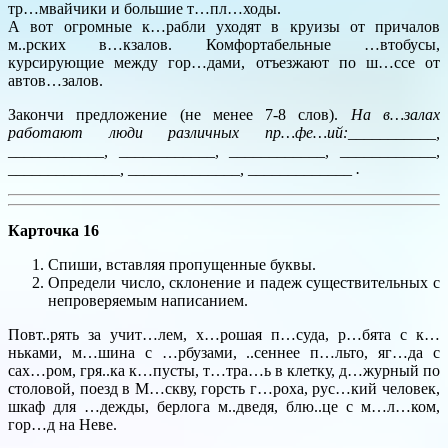
тр…мвайчики и большие т…пл…ходы.
А вот огромные к…рабли уходят в круизы от причалов
м..рских в…кзалов. Комфортабельные …втобусы,
курсирующие между гор…дами, отъезжают по ш…ссе от
автов…залов.
Закончи предложение (не менее 7-8 слов).
На в…залах
работают люди различных пр…фе…ий:___________,
____________, ____________, ____________, ____________,
______________, ______________, _____________ .
Карточка 16
Спиши, вставляя пропущенные буквы.
Определи число, склонение и падеж существительных с
непроверяемым написанием.
Повт..рять за учит…лем, х…рошая п…суда, р…бята с к…
ньками, м…шина с …рбузами, ..сеннее п…льто, яг…да с
сах…ром, гря..ка к…пусты, т…тра…ь в клетку, д…журный по
столовой, поезд в М…скву, горсть г…роха, рус…кий человек,
шкаф для …дежды, берлога м..дведя, блю..це с м…л…ком,
гор…д на Неве.