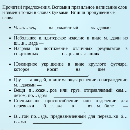
Прочитай предложения. Вспомни правильное написание слов
и замени точки в словах буквами. Впиши пропущенные
слова.
Ч…л…век, награждённый м…далью —
__________________.
Небольшое к..ндитерское изделие в виде м…дали из
ш…к…лада — ___________________________.
Награда за достижение отличных результатов в
сп..ртивных с…р…вн…ваниях —
______________________________.
Ювелирное укр..шение в виде круглого футляра,
которое носят на шее —
________________________________.
Гру……а людей, принимающая решение о награждении
м…далями — _____________________ .
Вещи п…ссаж…ров или груз, отправляемый сам…
лётом, по…здом — _____________________.
Специальное приспособление или отделение для
перевозки б…г…жа в …вт…м…биле —
______________________________.
В…гон по…зда, предназначенный для перево..ки б…
г…жа — _____________________.