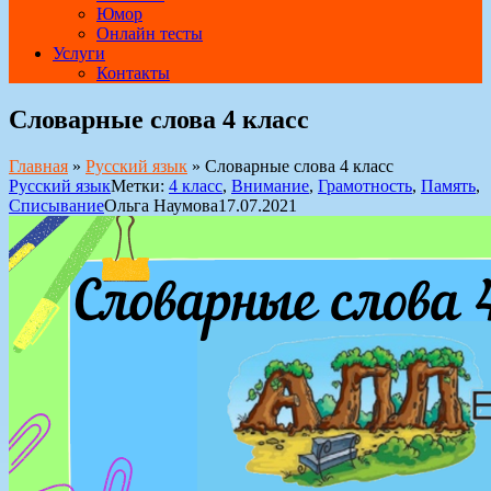
Юмор
Онлайн тесты
Услуги
Контакты
Словарные слова 4 класс
Главная
»
Русский язык
»
Словарные слова 4 класс
Русский язык
Метки:
4 класс
,
Внимание
,
Грамотность
,
Память
,
Списывание
Ольга Наумова
17.07.2021