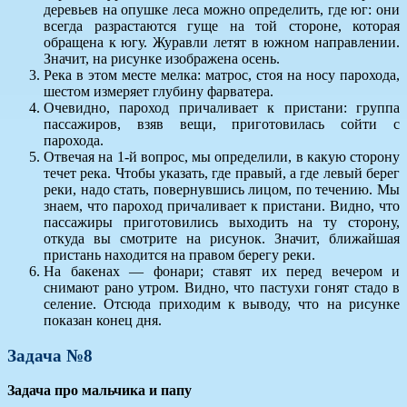
деревьев на опушке леса можно определить, где юг: они
всегда разрастаются гуще на той стороне, которая
обращена к югу. Журавли летят в южном направлении.
Значит, на рисунке изображена осень.
Река в этом месте мелка: матрос, стоя на носу парохода,
шестом измеряет глубину фарватера.
Очевидно, пароход причаливает к пристани: группа
пассажиров, взяв вещи, приготовилась сойти с
парохода.
Отвечая на 1-й вопрос, мы определили, в какую сторону
течет река. Чтобы указать, где правый, а где левый берег
реки, надо стать, повернувшись лицом, по течению. Мы
знаем, что пароход причаливает к пристани. Видно, что
пассажиры приготовились выходить на ту сторону,
откуда вы смотрите на рисунок. Значит, ближайшая
пристань находится на правом берегу реки.
На бакенах — фонари; ставят их перед вечером и
снимают рано утром. Видно, что пастухи гонят стадо в
селение. Отсюда приходим к выводу, что на рисунке
показан конец дня.
Задача №8
Задача про мальчика и папу