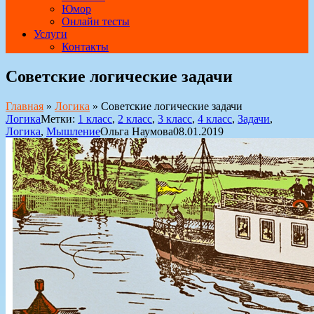
Юмор
Онлайн тесты
Услуги
Контакты
Советские логические задачи
Главная
»
Логика
»
Советские логические задачи
Логика
Метки:
1 класс
,
2 класс
,
3 класс
,
4 класс
,
Задачи
,
Логика
,
Мышление
Ольга Наумова
08.01.2019