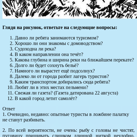
Глядя на рисунок, ответьте на следующие вопросы:
Давно ли ребята занимаются туризмом?
Хорошо ли они знакомы с домоводством?
Судоходна ли река?
В каком направлении она течёт?
Какова глубина и ширина реки на ближайшем перекате?
Долго ли будет сохнуть бельё?
Намного ли вырастет ещё подсолнух?
Далеко ли от города разбит лагерь туристов?
Каким транспортом добирались сюда ребята?
Любят ли в этих местах пельмени?
Свежая ли газета? (Газета датирована 22 августа)
В какой город летит самолёт?
Ответ
1. Очевидно, недавно: опытные туристы в ложбине палатку
не станут разбивать.
2. По всей вероятности, не очень: рыбу с головы не чистят,
пуговицу пришивать слишком длинной ниткой неудобно,