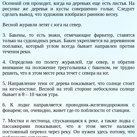
Осенний сев проходит, когда на деревьях еще есть листья. На
рисунке же деревья и кусты совершенно голые. Следует
сделать вывод, что художник изобразил раннюю весну.
Весной журавли летят с юга на север.
3. Бакены, то есть знаки, отмечающие фарватер, ставятся
только на судоходных реках. Бакен укрепляется на деревянном
поплавке, который углом всегда бывает направлен против
течения реки.
4. Определив по полету журавлей, где север, и обратив
внимание на положение треугольника с бакеном, не трудно
решить, что в этом месте река течет с севера на юг.
5. Направление тени от дерева показывает, что солнце стоит
на юго-востоке. Весной на этой стороне небосклона солнце
бывает в 8 – 10 часов утра.
6. К лодке направляется проводник-железнодорожник с
фонарем; он, очевидно, живет где-то поблизости от станции.
7. Мостки и лестница, спускающаяся к реке, а также лодка с
пассажирами показывают, что в этом месте налажен
постоянный перевоз через реку. Он нужен здесь потому, что