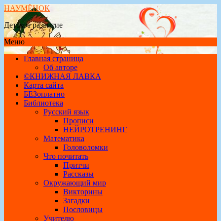
НАУМЁНОК
Детское развитие
Меню
Главная страница
Об авторе
©КНИЖНАЯ ЛАВКА
Карта сайта
БЕЗоплатно
Библиотека
Русский язык
Прописи
НЕЙРОТРЕНИНГ
Математика
Головоломки
Что почитать
Притчи
Рассказы
Окружающий мир
Викторины
Загадки
Пословицы
Учителю