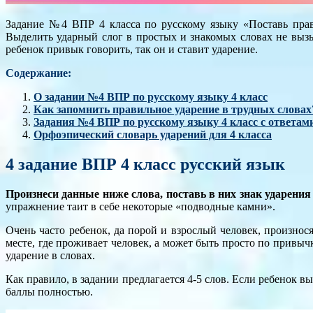
Задание №4 ВПР 4 класса по русскому языку «Поставь прав
Выделить ударный слог в простых и знакомых словах не вызы
ребенок привык говорить, так он и ставит ударение.
Содержание:
О задании №4 ВПР по русскому языку 4 класс
Как запомнить правильное ударение в трудных словах
Задания №4 ВПР по русскому языку 4 класс с ответам
Орфоэпический словарь ударений для 4 класса
4 задание ВПР 4 класс русский язык
Произнеси данные ниже слова, поставь в них знак ударени
упражнение таит в себе некоторые «подводные камни».
Очень часто ребенок, да порой и взрослый человек, произнос
месте, где проживает человек, а может быть просто по привы
ударение в словах.
Как правило, в задании предлагается 4-5 слов. Если ребенок 
баллы полностью.