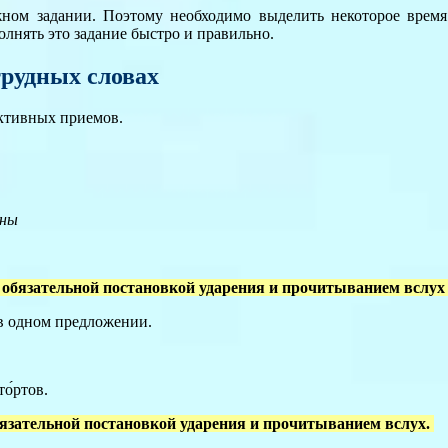
ожном задании. Поэтому необходимо выделить некоторое время
лнять это задание быстро и правильно.
трудных словах
ективных приемов.
Аны
с обязательной постановкой ударения и прочитыванием вслу
 в одном предложении.
о́ртов.
бязательной постановкой ударения и прочитыванием вслух.