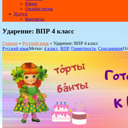
Юмор
Онлайн тесты
Услуги
Контакты
Ударение: ВПР 4 класс
Главная
»
Русский язык
»
Ударение: ВПР 4 класс
Русский язык
Метки:
4 класс
,
ВПР
,
Грамотность
,
Списывание
Ол