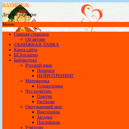
НАУМЁНОК
Детское развитие
Меню
Главная страница
Об авторе
©КНИЖНАЯ ЛАВКА
Карта сайта
БЕЗоплатно
Библиотека
Русский язык
Прописи
НЕЙРОТРЕНИНГ
Математика
Головоломки
Что почитать
Притчи
Рассказы
Окружающий мир
Викторины
Загадки
Пословицы
Учителю