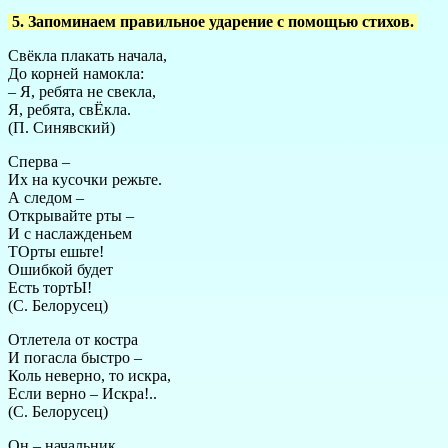
5. Запоминаем правильное ударение с помощью стихов.
Свёкла плакать начала,
До корней намокла:
– Я, ребята не свекла,
Я, ребята, свЁкла.
(П. Синявский)
Сперва –
Их на кусочки режьте.
А следом –
Открывайте рты –
И с наслажденьем
ТОрты ешьте!
Ошибкой будет
Есть тортЫ!
(С. Белорусец)
Отлетела от костра
И погасла быстро –
Коль неверно, то искра,
Если верно – Искра!..
(С. Белорусец)
Он – начальник