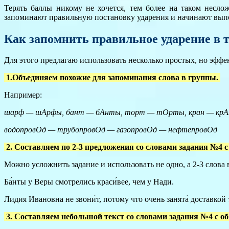
Терять баллы никому не хочется, тем более на таком несл
запоминают правильную постановку ударения и начинают выпо
Как запомнить правильное ударение в 
Для этого предлагаю использовать несколько простых, но эфф
1.Объединяем похожие для запоминания слова в группы.
Например:
шарф — шАрфы,
бант — бАнты,
торт — тОрты, кран — кр
водопровОд — трубопровОд — газопровОд — нефтепровОд
2. Составляем по 2-3 предложения со словами задания №4 
Можно усложнить задание и использовать не одно, а 2-3 слова
Ба́нты у Веры смотрелись краси́вее, чем у Нади.
Лидия Ивановна не звони́т, потому что очень занята́ доставкой т
3. Составляем небольшой текст со словами задания №4 с о