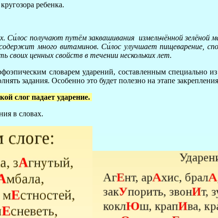
кругозора ребенка.
х. Си́лос получают путём заквашивания измельчённой зелёной 
содержит много витаминов. Си́лос улучшает пищеварение, спос
ть своих ценных свойств в течении нескольких лет.
рфоэпическим словарем ударений, составленным специально из
олнять задания. Особенно это будет полезно на этапе закрепления
акой слог падает ударение.
ия в словах.