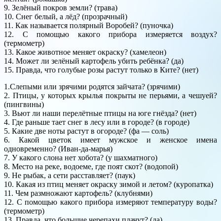
9. Зелёный покров земли? (трава)
10. Снег белый, а лёд? (прозрачный)
11. Как называется полярный Воробей? (пуночка)
12. С помощью какого прибора измеряется воздух?
(термометр)
13. Какое животное меняет окраску? (хамелеон)
14. Может ли зелёный картофель убить ребёнка? (да)
15. Правда, что голубые розы растут только в Ките? (нет)
1.Слепыми или зрячими родятся зайчата? (зрячими)
2. Птицы, у которых крылья покрыты не перьями, а чешуей?
(пингвины)
3. Вьют ли наши перелётные птицы на юге гнёзда? (нет)
4. Где раньше тает снег в лесу или в городе? (в городе)
5. Какие две ноты растут в огороде? (фа — соль)
6. Какой цветок имеет мужское и женское имена
одновременно? (Иван-да-марья)
7. У какого слона нет хобота? (у шахматного)
8. Место на реке, водоеме, где поят скот? (водопой)
9. Не рыбак, а сети расставляет? (паук)
10. Какая из птиц меняет окраску зимой и летом? (куропатка)
11. Чем размножают картофель? (клубнями)
12. С помощью какого прибора измеряют температуру воды?
(термометр)
13. Правда, что большие черепахи плачут? (да)