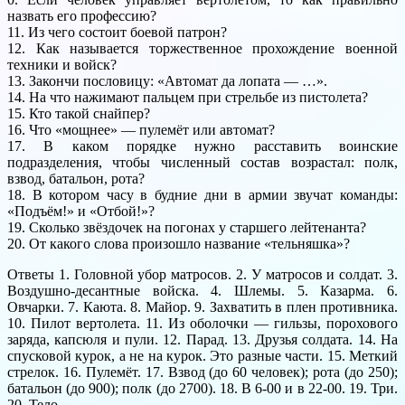
назвать его профессию?
11. Из чего состоит боевой патрон?
12. Как называется торжественное прохождение военной
техники и войск?
13. Закончи пословицу: «Автомат да лопата — …».
14. На что нажимают пальцем при стрельбе из пистолета?
15. Кто такой снайпер?
16. Что «мощнее» — пулемёт или автомат?
17. В каком порядке нужно расставить воинские
подразделения, чтобы численный состав возрастал: полк,
взвод, батальон, рота?
18. В котором часу в будние дни в армии звучат команды:
«Подъём!» и «Отбой!»?
19. Сколько звёздочек на погонах у старшего лейтенанта?
20. От какого слова произошло название «тельняшка»?
Ответы 1. Головной убор матросов. 2. У матросов и солдат. 3.
Воздушно-десантные войска. 4. Шлемы. 5. Казарма. 6.
Овчарки. 7. Каюта. 8. Майор. 9. Захватить в плен противника.
10. Пилот вертолета. 11. Из оболочки — гильзы, порохового
заряда, капсюля и пули. 12. Парад. 13. Друзья солдата. 14. На
спусковой курок, а не на курок. Это разные части. 15. Меткий
стрелок. 16. Пулемёт. 17. Взвод (до 60 человек); рота (до 250);
батальон (до 900); полк (до 2700). 18. В 6-00 и в 22-00. 19. Три.
20. Тело.