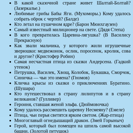
В какой сказочной стране живет Шалтай-Болтай?
(Зазеркалье.)
Любимые грибы Бабы Яги. (Мухоморы.) Кому удалось
собрать оброк с чертей? (Балде)
Кто летал на пушечном ядре? (Барон Мюнхгаузен)
Самый известный милиционер на свете. (Дядя Степа)
В кого превратилась Царевна-лягушка? (В Василису
Прекрасную)
Как звали мальчика, у которого жили игрушечные
зверюшки: медвежонок, ослик, поросенок, кролик, сова
и другие? (Кристофер Робин)
Самая несчастная птица из сказки Андерсена. (Гадкий
утенок)
Петрушка, Василек, Хвощ, Колобок, Букашка, Сморчок,
Синичка — чьи это имена? (Гномов)
Кличка крысы из сказки о приключениях Буратино.
(Шушара)
Кто путешествовал в страну лилипутов и в страну
великанов? (Гулливер)
Героиня, ставшая женой эльфа. (Дюймовочка)
Кому удалось рассмешить царевну Несмеяну? (Емеле)
Птица, чьи перья светятся ярким светом. (Жар-птица)
Многоглавый огнедышащий дракон. (Змей Горыныч)
Герой, который был помещен на шпиль самой высокой
башни. (Золотой петушок)