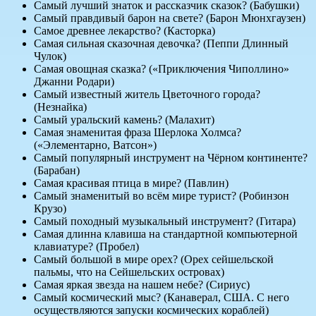
Самый лучший знаток и рассказчик сказок? (Бабушки)
Самый правдивый барон на свете? (Барон Мюнхгаузен)
Самое древнее лекарство? (Касторка)
Самая сильная сказочная девочка? (Пеппи Длинный
Чулок)
Самая овощная сказка? («Приключения Чиполлино»
Джанни Родари)
Самый известный житель Цветочного города?
(Незнайка)
Самый уральский камень? (Малахит)
Самая знаменитая фраза Шерлока Холмса?
(«Элементарно, Ватсон»)
Самый популярный инструмент на Чёрном континенте?
(Барабан)
Самая красивая птица в мире? (Павлин)
Самый знаменитый во всём мире турист? (Робинзон
Крузо)
Самый походный музыкальный инструмент? (Гитара)
Самая длинна клавиша на стандартной компьютерной
клавиатуре? (Пробел)
Самый большой в мире орех? (Орех сейшельской
пальмы, что на Сейшельских островах)
Самая яркая звезда на нашем небе? (Сириус)
Самый космический мыс? (Канаверал, США. С него
осуществляются запуски космических кораблей)