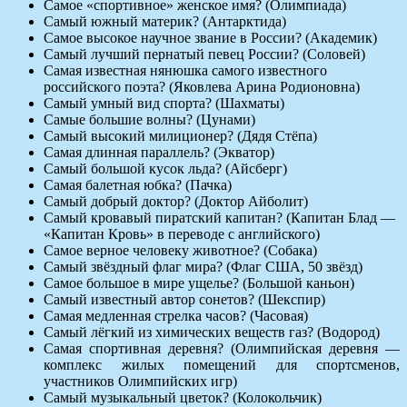
Самое «спортивное» женское имя? (Олимпиада)
Самый южный материк? (Антарктида)
Самое высокое научное звание в России? (Академик)
Самый лучший пернатый певец России? (Соловей)
Самая известная нянюшка самого известного
российского поэта? (Яковлева Арина Родионовна)
Самый умный вид спорта? (Шахматы)
Самые большие волны? (Цунами)
Самый высокий милиционер? (Дядя Стёпа)
Самая длинная параллель? (Экватор)
Самый большой кусок льда? (Айсберг)
Самая балетная юбка? (Пачка)
Самый добрый доктор? (Доктор Айболит)
Самый кровавый пиратский капитан? (Капитан Блад —
«Капитан Кровь» в переводе с английского)
Самое верное человеку животное? (Собака)
Самый звёздный флаг мира? (Флаг США, 50 звёзд)
Самое большое в мире ущелье? (Большой каньон)
Самый известный автор сонетов? (Шекспир)
Самая медленная стрелка часов? (Часовая)
Самый лёгкий из химических веществ газ? (Водород)
Самая спортивная деревня? (Олимпийская деревня —
комплекс жилых помещений для спортсменов,
участников Олимпийских игр)
Самый музыкальный цветок? (Колокольчик)