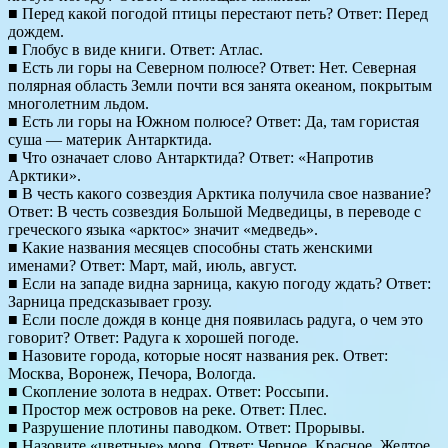
■ Перед какой погодой птицы перестают петь? Ответ: Перед
дождем.
■ Глобус в виде книги. Ответ: Атлас.
■ Есть ли горы на Северном полюсе? Ответ: Нет. Северная
полярная область Земли почти вся занята океаном, покрытым
многолетним льдом.
■ Есть ли горы на Южном полюсе? Ответ: Да, там гористая
суша — материк Антарктида.
■ Что означает слово Антарктида? Ответ: «Напротив
Арктики».
■ В честь какого созвездия Арктика получила свое название?
Ответ: В честь созвездия Большой Медведицы, в переводе с
греческого языка «арктос» значит «медведь».
■ Какие названия месяцев способны стать женскими
именами? Ответ: Март, май, июль, август.
■ Если на западе видна зарница, какую погоду ждать? Ответ:
Зарница предсказывает грозу.
■ Если после дождя в конце дня появилась радуга, о чем это
говорит? Ответ: Радуга к хорошей погоде.
■ Назовите города, которые носят названия рек. Ответ:
Москва, Воронеж, Печора, Вологда.
■ Скопление золота в недрах. Ответ: Россыпи.
■ Простор меж островов на реке. Ответ: Плес.
■ Разрушение плотины паводком. Ответ: Прорывы.
■ Назовите «цветные» моря. Ответ: Черное, Красное, Желтое,