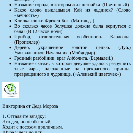
Название города, в котором жил незнайка. (Цветочный)
Какое слово выкладывал Кай из льдинок? (Слово
«вечность»)
Кличка кошки Фрекен Бок. (Матильда)
Во сколько часов Золушка должна была вернуться с
бала? (В 12 часов ночи)
Прибор, отличительная особенность Карлсона.
(Пропеллер)
Дерево, украшенное золотой цепью. (Дуб.)
Умывальников Начальник. (Мойдодыр)
Грозный разбойник, враг Айболита. (Бармалей.)
Название сказки, в которой девушке удалось разрушить
злые чары, наложенные на прекрасного принца,
превращенного в чудовище. («Аленький цветочек»)
Викторина от Деда Мороза
1. Отгадайте загадку:
Это дед, но необычный,
Ходит с посохом приличным.
Шуба у деда до пят,