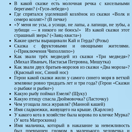
В какой сказке есть молочная речка с кисельными
берегами? («Гуси-лебеди»)
Где спрятался уцелевший козлёнок из сказки «Волк и
семеро козлят»? (В печке)
«У меня не усы, а усищи, не лапы, а лапищи, не зубы, а
зубищи — я никого не боюсь!» Из какой сказки этот
страшный зверь? («Заяц-хваста»)
Какие цветы выращивали Кай и Герда? (Розы)
Сказка с фруктовыми и овощными жителями.
(«Приключения Чиполлипо»)
Как звали трёх медведей из сказки «Три медведя»?
(Михал Иваныч, Настасья Петровна, Мишутка)
Как звали двух братьев-морозов из сказки «Два мороза»?
(Красный нос, Синий нос)
Герои какой сказки жили у самого синего моря в ветхой
землянке ровно тридцать лет и три года? (Герои «Сказки
о рыбаке и рыбке»)
Какую рыбу поймал Емеля? (Щуку)
Какую птицу спасла Дюймовочка? (Ласточку)
Чем угощала лиса журавля? (Манной кашей)
Имя сладкоежки, живущего на крыше. (Карлсон)
У какого кота в хозяйстве была корова по кличке Мурка?
(У кота Матроскина)
Имя мальчика, который в наказание за невежливость
был превращен гномом в маленького человечка и