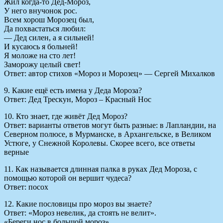
Жил когда-то Дед-Мороз,
У него внучонок рос.
Всем хорош Морозец был,
Да похвастаться любил:
— Дед силен, а я сильней!
И кусаюсь я больней!
Я моложе на сто лет!
Заморожу целый свет!
Ответ: автор стихов «Мороз и Морозец» — Сергей Михалков
9. Какие ещё есть имена у Деда Мороза?
Ответ: Дед Трескун, Мороз – Красный Нос
10. Кто знает, где живёт Дед Мороз?
Ответ: варианты ответов могут быть разные: в Лапландии, на
Северном полюсе, в Мурманске, в Архангельске, в Великом
Устюге, у Снежной Королевы. Скорее всего, все ответы
верные
11. Как называется длинная палка в руках Дед Мороза, с
помощью которой он вершит чудеса?
Ответ: посох
12. Какие пословицы про мороз вы знаете?
Ответ: «Мороз невелик, да стоять не велит».
«Береги нос в большой мороз».