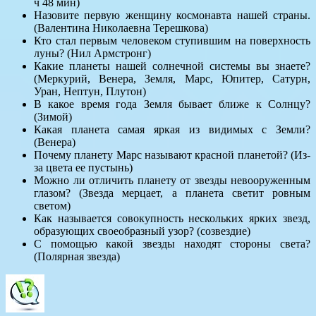
ч 48 мин)
Назовите первую женщину космонавта нашей страны.
(Валентина Николаевна Терешкова)
Кто стал первым человеком ступившим на поверхность
луны? (Нил Армстронг)
Какие планеты нашей солнечной системы вы знаете?
(Меркурий, Венера, Земля, Марс, Юпитер, Сатурн,
Уран, Нептун, Плутон)
В какое время года Земля бывает ближе к Солнцу?
(Зимой)
Какая планета самая яркая из видимых с Земли?
(Венера)
Почему планету Марс называют красной планетой? (Из-
за цвета ее пустынь)
Можно ли отличить планету от звезды невооруженным
глазом? (Звезда мерцает, а планета светит ровным
светом)
Как называется совокупность нескольких ярких звезд,
образующих своеобразный узор? (созвездие)
С помощью какой звезды находят стороны света?
(Полярная звезда)