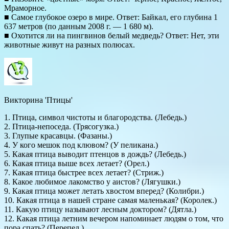
Мраморное.
■ Самое глубокое озеро в мире. Ответ: Байкал, его глубина 1
637 метров (по данным 2008 г. — 1 680 м).
■ Охотится ли на пингвинов белый медведь? Ответ: Нет, эти
животные живут на разных полюсах.
Викторина 'Птицы'
1. Птица, символ чистоты и благородства. (Лебедь.)
2. Птица-непоседа. (Трясогузка.)
3. Глупые красавцы. (Фазаны.)
4. У кого мешок под клювом? (У пеликана.)
5. Какая птица выводит птенцов в дождь? (Лебедь.)
6. Какая птица выше всех летает? (Орел.)
7. Какая птица быстрее всех летает? (Стриж.)
8. Какое любимое лакомство у аистов? (Лягушки.)
9. Какая птица может летать хвостом вперед? (Колибри.)
10. Какая птица в нашей стране самая маленькая? (Королек.)
11. Какую птицу называют лесным доктором? (Дятла.)
12. Какая птица летним вечером напоминает людям о том, что
пора спать? (Перепел.)