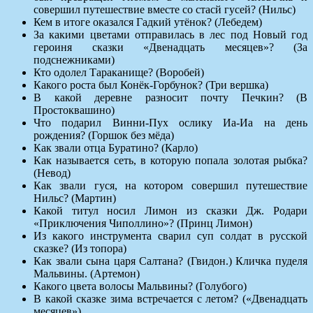
совершил путешествие вместе со стасй гусей? (Нильс)
Кем в итоге оказался Гадкий утёнок? (Лебедем)
За какими цветами отправилась в лес под Новый год
героиня сказки «Двенадцать месяцев»? (За
подснежниками)
Кто одолел Тараканище? (Воробей)
Какого роста был Конёк-Горбунок? (Три вершка)
В какой деревне разносит почту Печкин? (В
Простоквашино)
Что подарил Винни-Пух ослику Иа-Иа на день
рождения? (Горшок без мёда)
Как звали отца Буратино? (Карло)
Как называется сеть, в которую попала золотая рыбка?
(Невод)
Как звали гуся, на котором совершил путешествие
Нильс? (Мартин)
Какой титул носил Лимон из сказки Дж. Родари
«Приключения Чиполлино»? (Принц Лимон)
Из какого инструмента сварил суп солдат в русской
сказке? (Из топора)
Как звали сына царя Салтана? (Гвидон.) Кличка пуделя
Мальвины. (Артемон)
Какого цвета волосы Мальвины? (Голубого)
В какой сказке зима встречается с летом? («Двенадцать
месяцев»)