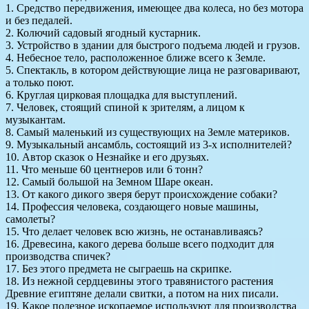
1. Средство передвижения, имеющее два колеса, но без мотора
и без педалей.
2. Колючий садовый ягодный кустарник.
3. Устройство в здании для быстрого подъема людей и грузов.
4. Небесное тело, расположенное ближе всего к Земле.
5. Спектакль, в котором действующие лица не разговаривают,
а только поют.
6. Круглая цирковая площадка для выступлений.
7. Человек, стоящий спиной к зрителям, а лицом к
музыкантам.
8. Самый маленький из существующих на Земле материков.
9. Музыкальный ансамбль, состоящий из 3-х исполнителей?
10. Автор сказок о Незнайке и его друзьях.
11. Что меньше 60 центнеров или 6 тонн?
12. Самый большой на Земном Шаре океан.
13. От какого дикого зверя берут происхождение собаки?
14. Профессия человека, создающего новые машины,
самолеты?
15. Что делает человек всю жизнь, не останавливаясь?
16. Древесина, какого дерева больше всего подходит для
производства спичек?
17. Без этого предмета не сыграешь на скрипке.
18. Из нежной сердцевины этого травянистого растения
Древние египтяне делали свитки, а потом на них писали.
19. Какое полезное ископаемое используют для производства