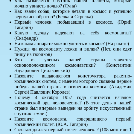
Как называется спутник нашей планеты, который
можно увидеть ночью? (Луна)
Как звали собак, которые летали в космос и успешно
вернулись обратно? (Белка и Стрелка)
Первый человек, побывавший в космосе. (Юрий
Гагарин)
Какую одежду надевают на себя космонавты?
(Скафандр)
На каком аппарате можно улететь в космос? (На ракете)
Нужны ли космонавту ложки и вилки? (Нет, они едят
пищу из тюбиков)
Кто из ученых нашей страны является
основоположником космонавтики? (Константин
Эдуардович Циолковский)
Назовите выдающегося конструктора ракетно-
космических систем, с именем которого связаны первые
победы нашей страны в освоении космоса. (Академик
Сергей Павлович Королев)
Почему 4 октября 1957 года считается началом
космической эры человечества? (В этот день в нашей
стране был впервые выведен на орбиту искусственный
спутник земли.)
Назовите космонавта, совершившего первый
космический полет. (Ю.А. Гагарин)
Сколько длился первый полет человека? (108 мин или 1