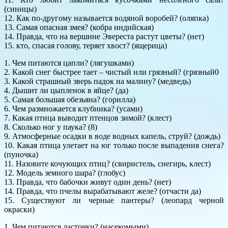
(синицы)
12. Как по-другому называется водяной воробей? (оляпка)
13. Самая опасная змея? (кобра индийская)
14. Правда, что на вершине Эвереста растут цветы? (нет)
15. кто, спасая голову, теряет хвост? (ящерица)
1. Чем питаются цапли? (лягушками)
2. Какой снег быстрее тает – чистый или грязный? (грязный0
3. Какой страшный зверь падок на малину? (медведь)
4. Дышит ли цыпленок в яйце? (да)
5. Самая большая обезьяна? (горилла)
6. Чем размножается клубника? (усами)
7. Какая птица выводит птенцов зимой? (клест)
8. Сколько ног у паука? (8)
9. Атмосферные осадки в воде водных капель, струй? (дождь)
10. Какая птица улетает на юг только после выпадения снега?
(пуночка)
11. Назовите кочующих птиц? (свиристель, снегирь, клест)
12. Модель земного шара? (глобус)
13. Правда, что бабочки живут один день? (нет)
14. Правда, что пчелы вырабатывают желе? (отчасти да)
15. Существуют ли черные пантеры? (леопард черной
окраски)
1. Чем питаются ласточки? (насекомыми)