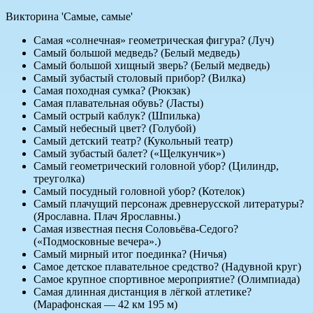
Викторина 'Самые, самые'
Самая «солнечная» геометрическая фигура? (Луч)
Самый большой медведь? (Белый медведь)
Самый большой хищный зверь? (Белый медведь)
Самый зубастый столовый прибор? (Вилка)
Самая походная сумка? (Рюкзак)
Самая плавательная обувь? (Ласты)
Самый острый каблук? (Шпилька)
Самый небесный цвет? (Голубой)
Самый детский театр? (Кукольный театр)
Самый зубастый балет? («Щелкунчик»)
Самый геометрический головной убор? (Цилиндр,
треуголка)
Самый посудный головной убор? (Котелок)
Самый плачущий персонаж древнерусской литературы?
(Ярославна. Плач Ярославны.)
Самая известная песня Соловьёва-Седого?
(«Подмосковные вечера».)
Самый мирный итог поединка? (Ничья)
Самое детское плавательное средство? (Надувной круг)
Самое крупное спортивное мероприятие? (Олимпиада)
Самая длинная дистанция в лёгкой атлетике?
(Марафонская — 42 км 195 м)