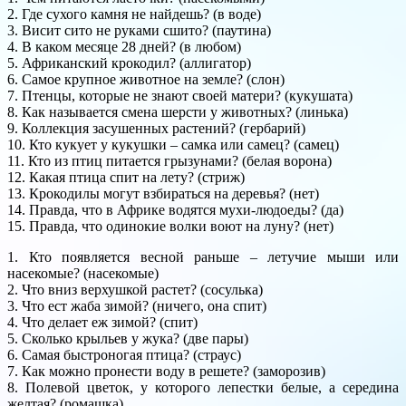
2. Где сухого камня не найдешь? (в воде)
3. Висит сито не руками сшито? (паутина)
4. В каком месяце 28 дней? (в любом)
5. Африканский крокодил? (аллигатор)
6. Самое крупное животное на земле? (слон)
7. Птенцы, которые не знают своей матери? (кукушата)
8. Как называется смена шерсти у животных? (линька)
9. Коллекция засушенных растений? (гербарий)
10. Кто кукует у кукушки – самка или самец? (самец)
11. Кто из птиц питается грызунами? (белая ворона)
12. Какая птица спит на лету? (стриж)
13. Крокодилы могут взбираться на деревья? (нет)
14. Правда, что в Африке водятся мухи-людоеды? (да)
15. Правда, что одинокие волки воют на луну? (нет)
1. Кто появляется весной раньше – летучие мыши или
насекомые? (насекомые)
2. Что вниз верхушкой растет? (сосулька)
3. Что ест жаба зимой? (ничего, она спит)
4. Что делает еж зимой? (спит)
5. Сколько крыльев у жука? (две пары)
6. Самая быстроногая птица? (страус)
7. Как можно пронести воду в решете? (заморозив)
8. Полевой цветок, у которого лепестки белые, а середина
желтая? (ромашка)