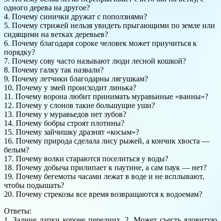
одного дерева на другое?
4. Почему синички дружат с поползнями?
5. Почему стрижей нельзя увидеть прыгающими по земле или
сидящими на ветках деревьев?
6. Почему благодаря сороке человек может приучиться к
порядку?
7. Почему сову часто называют люди лесной кошкой?
8. Почему галку так назвали?
9. Почему летчики благодарны лягушкам?
10. Почему у змей происходит линька?
11. Почему ворона любит принимать муравьиные «ванны»?
12. Почему у слонов такие большущие уши?
13. Почему у муравьедов нет зубов?
14. Почему бобры строят плотины?
15. Почему зайчишку дразнят «косым»?
16. Почему природа сделала лису рыжей, а кончик хвоста —
белым?
17. Почему волки стараются поселиться у воды?
18. Почему добыча прилипает к паутине, а сам паук — нет?
19. Почему бегемоты часами лежат в воде и не всплывают,
чтобы подышать?
20. Почему стрекозы все время возвращаются к водоемам?
Ответы:
1. Задние лапки короче передних. 2. Может съесть ядовитую