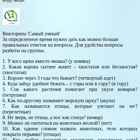
Викторина 'Самый умный'
За определенное время нужно дать как можно больше
правильных ответов на вопросы. Для удобства вопросы
разбиты на группы.
1. У кого щеки вместо мешка? (у хомяка)
2. Какая корова сытнее живет – хвостатая или бесхвостая?
(хвостатая)
3. Вороне через 3 года что бывает? (четвертый идет)
4. Куда зайцу удобнее бежать – с горы или в гору? (в гору)
5. Сок какого растения помогает при укусе комаров?
(петрушка)
6. Как по-другому называют морскую щуку? (акула)
7. Как называются птицы, которые улетают на юг?
(перелетные)
8. Не зверь, не птица, а нос как спица? (комар)
9. Можно ли охотиться на животных весной? (нет)
10. Как одним словом назвать животных, тело которых
покрыто перьями? (птицы)
11. Кто любит лакомиться кусочками несоленого сала?