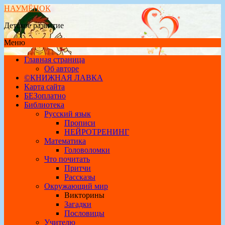
НАУМЁНОК
Детское развитие
Меню
Главная страница
Об авторе
©КНИЖНАЯ ЛАВКА
Карта сайта
БЕЗоплатно
Библиотека
Русский язык
Прописи
НЕЙРОТРЕНИНГ
Математика
Головоломки
Что почитать
Притчи
Рассказы
Окружающий мир
Викторины
Загадки
Пословицы
Учителю