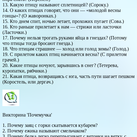
13. Какую птицу называют сплетницей? (Сороку.)
14. О каких птицах говорят, что они — «молодой весны
гонцы»? (О жаворонках.)
15. Кто днем спит, ночью летает, прохожих пугает (Сова.)
16. Кто раньше прилетает к нам — стрижи или ласточки
(Ласточки.)
17. Почему нельзя трогать руками яйца в гнездах? (Потому
что птицы тогда бросают гнезда.)
18. Что птицам страшнее — холод или голод зимы? (Голод.)
19. С прилетом каких птиц начинается весна? (С прилетом
грачей.)
20. Какие птицы ночуют, зарывшись в снег? (Тетерева,
куропатки, рябчики.)
21. Какая птица, возвращаясь с юга, часть пути шагает пешком
(Коростель, или дергач.)
Викторина 'Почемучка'
1. Почему заяц с горки скатывается кубарем?
2. Почему ежика называют смельчаком?
3. Почему белка легко перепрыгивает с веточки на ветку, с