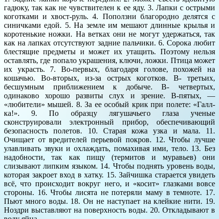
гадюку, так как не чувствителен к ее яду. 3. Лапки с острыми
коготками и хвост-руль. 4. Поползни благородно делятся с
синичками едой. 5. На земле им мешают длинные крылья и
коротенькие ножки. На ветках они не могут удержаться, так
как на лапках отсутствуют задние пальчики. 6. Сорока любит
блестящие предметы и может их утащить. Поэтому нельзя
оставлять, где попало украшения, ключи, ложки. Птица может
их украсть. 7. Во-первых, благодаря голове, похожей на
кошачью. Во-вторых, из-за острых коготков. В- третьих,
бесшумным приближением к добыче. В- четвертых,
одинаково хорошо развиты слух и зрение. В-пятых, —
«любители» мышей. 8. За ее особый крик при полете: «Галл-
ка!». 9. По образцу лягушачьего глаза ученые
сконструировали электронный прибор, обеспечивающий
безопасность полетов. 10. Старая кожа узка и мала. 11.
Очищает от вредителей перьевой покров. 12. Чтобы лучше
улавливать звуки и охлаждать, помахивая ими, тело. 13. Без
надобности, так как пищу (термитов и муравьев) они
слизывают липким языком. 14. Чтобы поднять уровень воды,
которая закроет вход в хатку. 15. Зайчишка старается увидеть
всё, что происходит вокруг него, и «косит» глазками вовсе
стороны. 16. Чтобы лисята не потеряли маму в темноте. 17.
Пьют много воды. 18. Он не наступает на клейкие нити. 19.
Ноздри выставляют на поверхность воды. 20. Откладывают в
воду яйца.