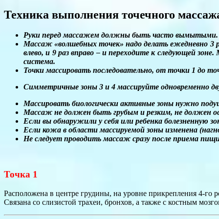
Техника выполнения точечного массаж
Руки перед массажем должны быть часто вымытыми.
Массаж «волшебных точек» надо делать ежедневно 3 р
влево, и 9 раз вправо – и переходите к следующей зон
система.
Точки массировать последовательно, от точки 1 до точ
Симметричные зоны 3 и 4 массируйте одновременно дв
Массировать биологически активные зоны нужно подуше
Массаж не должен быть грубым и резким, не должен о
Если вы обнаружили у себя или ребенка болезненную з
Если кожа в области массируемой зоны изменена (нагн
Не следует проводить массаж сразу после приема пищи
Точка 1
Расположена в центре грудины, на уровне прикрепления 4-го р
Связана со слизистой трахеи, бронхов, а также с костным моз