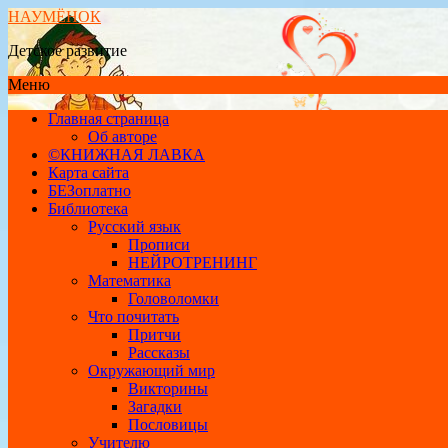
НАУМЁНОК
Детское развитие
Меню
Главная страница
Об авторе
©КНИЖНАЯ ЛАВКА
Карта сайта
БЕЗоплатно
Библиотека
Русский язык
Прописи
НЕЙРОТРЕНИНГ
Математика
Головоломки
Что почитать
Притчи
Рассказы
Окружающий мир
Викторины
Загадки
Пословицы
Учителю