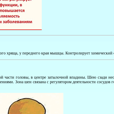
ого хряща, у переднего края мышцы. Контролирует химический с
той части головы, в центре затылочной впадины. Шею сзади нео
ями. Зона шеи связана с регулятором деятельности сосудов го