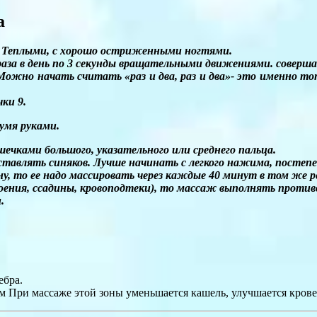
а
 Теплыми, с хорошо остриженными ногтями.
аза в день по 3 секунды вращательными движениями. соверша
е. Можно начать считать «раз и два, раз и два»- это именно 
ки 9.
умя руками.
чками большого, указательного или среднего пальца.
ставлять синяков. Лучше начинать с легкого нажима, постеп
ону, то ее надо массировать через каждые 40 минут в том же
оения, ссадины, кровоподтеки), то массаж выполнять против
.
ебра.
гом При массаже этой зоны уменьшается кашель, улучшается кров