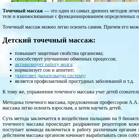
Точечный массаж
— это один из самых древних методов лечен
теле и взаимосвязанные с функционированием определенных ор
Точечный массаж можно легко освоить самим. Причем его може
Детский точечный массаж:
повышает защитные свойства организма;
способствует улучшению обменных процессов;
активизирует работу мозга;
нормализует сон и аппетит;
укрепляет дыхательную систему
;
является профилактикой простудных заболеваний и т.д.
К тому же, упражнения
точечного массажа учат детей
сознатель
Методика точечного массажа, предложенная профессором А.А. 
массажа легко освоить взрослым, а затем научить детей.
Суть метода заключается в воздействии пальцами на 9 биоакт
точечного массажа происходит раздражение рецепторов кож
поступает команда включиться в работу различным органам 
действием массажа организм начинает вырабатывать свои собст