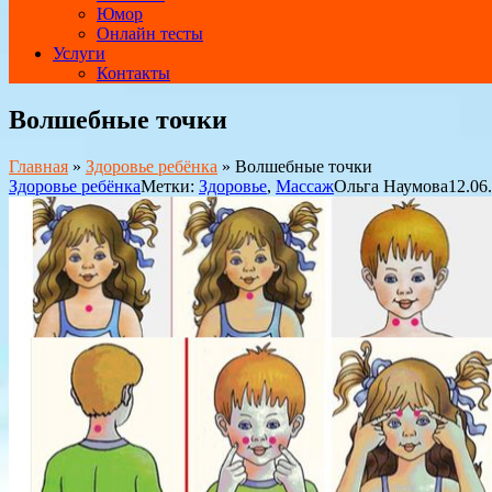
Юмор
Онлайн тесты
Услуги
Контакты
Волшебные точки
Главная
»
Здоровье ребёнка
»
Волшебные точки
Здоровье ребёнка
Метки:
Здоровье
,
Массаж
Ольга Наумова
12.06