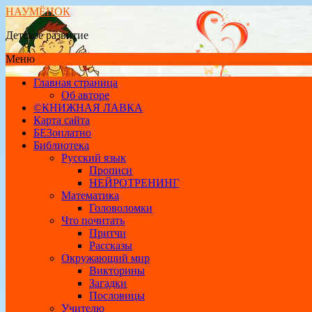
НАУМЁНОК
Детское развитие
Меню
Главная страница
Об авторе
©КНИЖНАЯ ЛАВКА
Карта сайта
БЕЗоплатно
Библиотека
Русский язык
Прописи
НЕЙРОТРЕНИНГ
Математика
Головоломки
Что почитать
Притчи
Рассказы
Окружающий мир
Викторины
Загадки
Пословицы
Учителю