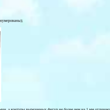
онумерованы);
.
мин, а контуры вырезанных фигур не более чем на 1 мм отличают