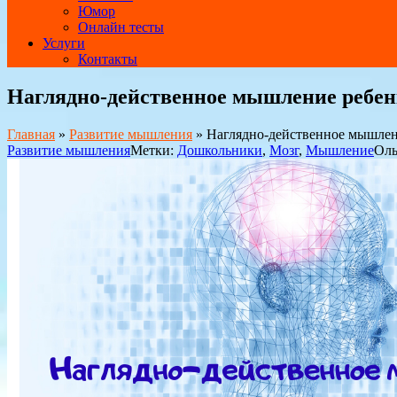
Юмор
Онлайн тесты
Услуги
Контакты
Наглядно-действенное мышление ребен
Главная
»
Развитие мышления
»
Наглядно-действенное мышлен
Развитие мышления
Метки:
Дошкольники
,
Мозг
,
Мышление
Оль