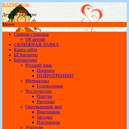
НАУМЁНОК
Детское развитие
Меню
Главная страница
Об авторе
©КНИЖНАЯ ЛАВКА
Карта сайта
БЕЗоплатно
Библиотека
Русский язык
Прописи
НЕЙРОТРЕНИНГ
Математика
Головоломки
Что почитать
Притчи
Рассказы
Окружающий мир
Викторины
Загадки
Пословицы
Учителю