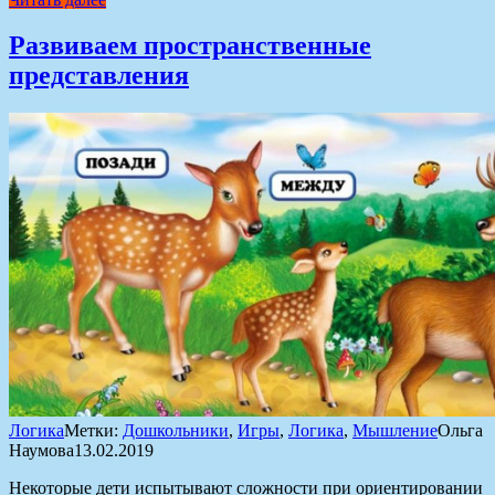
Развиваем пространственные
представления
Логика
Метки:
Дошкольники
,
Игры
,
Логика
,
Мышление
Ольга
Наумова
13.02.2019
Некоторые дети испытывают сложности при ориентировании