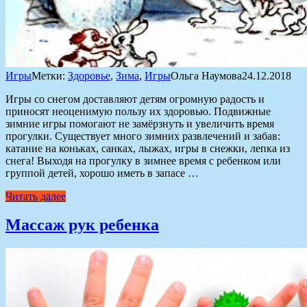
Игры
Метки:
Здоровье
,
Зима
,
Игры
Ольга Наумова
24.12.2018
Игры со снегом доставляют детям огромную радость и
приносят неоценимую пользу их здоро­вью. Подвижные
зимние игры помогают не замёрзнуть и увели­чить время
прогулки. Существует много зимних развлече­ний и забав:
катание на коньках, санках, лыжах, игры в снежки, лепка из
снега! Выходя на прогулку в зим­нее время с ребенком или
группой детей, хорошо иметь в запасе …
Читать далее
Массаж рук ребенка