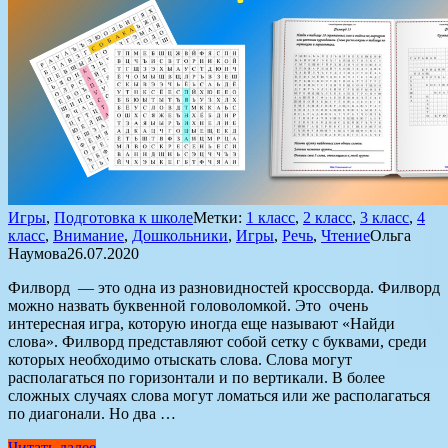
Игры
,
Подготовка к школе
Метки:
1 класс
,
2 класс
,
3 класс
,
4
класс
,
Внимание
,
Дошкольники
,
Игры
,
Речь
,
Чтение
Ольга
Наумова
26.07.2020
Филворд — это одна из разновидностей кроссворда. Филворд
можно назвать буквенной головоломкой. Это очень
интересная игра, которую иногда еще называют «Найди
слова». Филворд представляют собой сетку с буквами, среди
которых необходимо отыскать слова. Слова могут
располагаться по горизонтали и по вертикали. В более
сложных случаях слова могут ломаться или же располагаться
по диагонали. Но два …
Читать далее