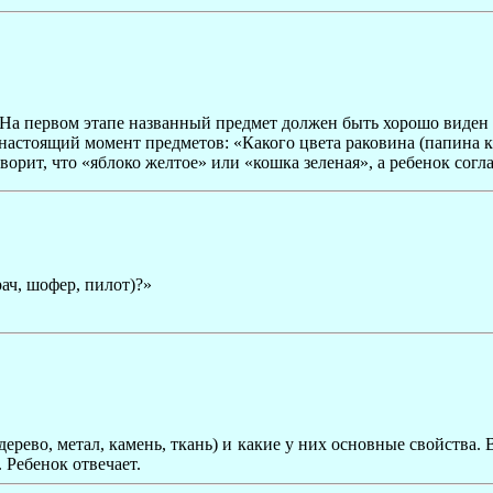
. На первом этапе названный предмет должен быть хорошо виден 
астоящий момент предметов: «Какого цвета раковина (папина ку
орит, что «яблоко желтое» или «кошка зеленая», а ребенок согл
ач, шофер, пилот)?»
рево, метал, камень, ткань) и какие у них основные свойства. 
 Ребенок отвечает.