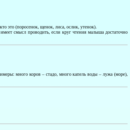
о это (поросенок, щенок, лиса, ослик, утенок).
у имеет смысл проводить, если круг чтения малыша достаточно
имеры: много коров – стадо, много капель воды – лужа (море),