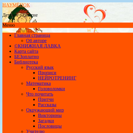
НАУМЁНОК
Детское развитие
Меню
Главная страница
Об авторе
©КНИЖНАЯ ЛАВКА
Карта сайта
БЕЗоплатно
Библиотека
Русский язык
Прописи
НЕЙРОТРЕНИНГ
Математика
Головоломки
Что почитать
Притчи
Рассказы
Окружающий мир
Викторины
Загадки
Пословицы
Учителю