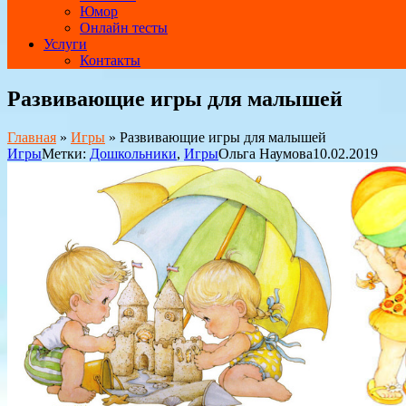
Юмор
Онлайн тесты
Услуги
Контакты
Развивающие игры для малышей
Главная
»
Игры
»
Развивающие игры для малышей
Игры
Метки:
Дошкольники
,
Игры
Ольга Наумова
10.02.2019