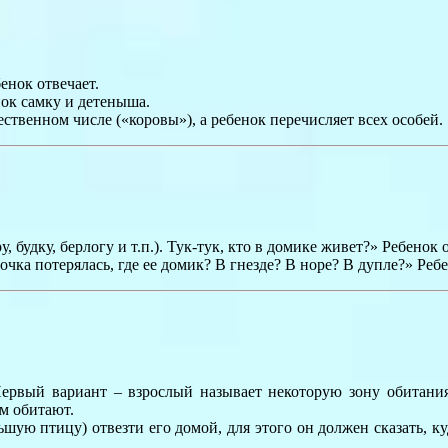
енок отвечает.
нок самку и детеныша.
твенном числе («коровы»), а ребенок перечисляет всех особей.
 будку, берлогу и т.п.). Тук-тук, кто в домике живет?» Ребенок о
чка потерялась, где ее домик? В гнезде? В норе? В дупле?» Ребе
Первый вариант – взрослый называет некоторую зону обитания (
м обитают.
шую птицу) отвезти его домой, для этого он должен сказать, куд