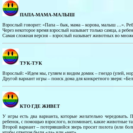
ПАПА-МАМА-МАЛЫШ
Взрослый говорит: «Папа – бык, мама – корова, малыш …». Реб
Через некоторое время взрослый называет только самца, а ребе
Самая сложная версия – взрослый называет животных во множес
ТУК-ТУК
Взрослый: «Идем мы, гуляем и видим домик – гнездо (улей, нору,
Другой вариант игры – поиск дома для конкретного зверя: «Бело
КТО ГДЕ ЖИВЕТ
У игры есть два варианта, которые желательно чередовать. 
ребенок, с помощью взрослого, вспоминает, какие животные та
Второй вариант – потерявшийся зверь просит пилота (или боль
чтобы ответом были «да» или «нет».