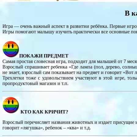
В к
Игра — очень важный аспект в развитии ребёнка. Первые игр
Игры помогают малышу изучить практически все основные по
ПОКАЖИ ПРЕДМЕТ
Самая простая словесная игра, подходит для малышей от 7 меся
Взрослый спрашивает ребенка «Где лампа (пол, дерево, солны
не знает, взрослый сам показывает на предмет и говорит «Вот л
Трехлетки тоже с удовольствием участвуют в этой игре, толь
пpoпродуктовый магазин и т.п.
КТО КАК КРИЧИТ?
Взрослый перечисляет названия животных и издает присущие им
говорит «лягушка», ребенок – «ква» и т.д.