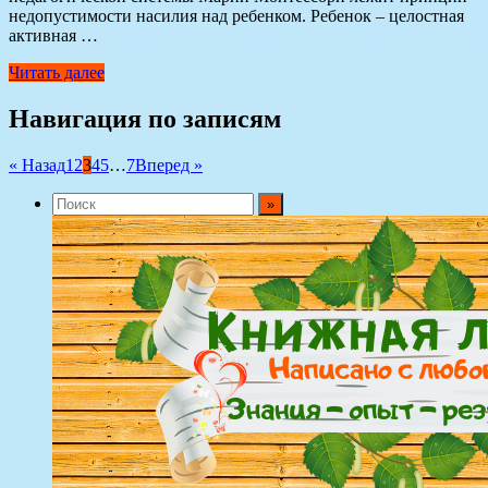
недопустимости насилия над ребенком. Ребенок – целостная
активная …
Читать далее
Навигация по записям
« Назад
1
2
3
4
5
…
7
Вперед »