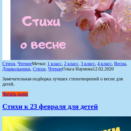
Стихи
,
Чтение
Метки:
1 класс
,
2 класс
,
3 класс
,
4 класс
,
Весна
,
Дошкольники
,
Стихи
,
Чтение
Ольга Наумова
12.02.2020
Замечательная подборка лучших стихотворений о весне для
детей.
Читать далее
Стихи к 23 февраля для детей