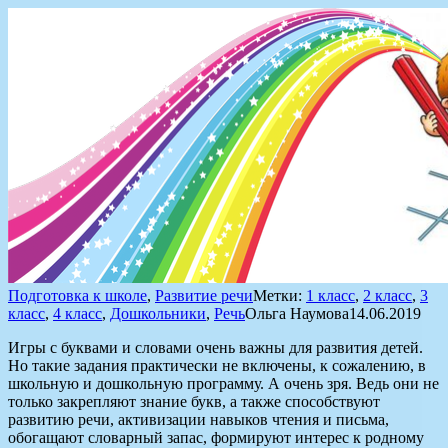
Подготовка к школе
,
Развитие речи
Метки:
1 класс
,
2 класс
,
3
класс
,
4 класс
,
Дошкольники
,
Речь
Ольга Наумова
14.06.2019
Игры с буквами и словами очень важны для развития детей.
Но такие задания практически не включены, к сожалению, в
школьную и дошкольную программу. А очень зря. Ведь они не
только закрепляют знание букв, а также способствуют
развитию речи, активизации навыков чтения и письма,
обогащают словарный запас, формируют интерес к родному