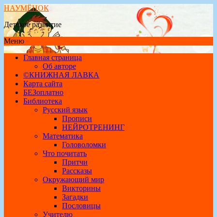
НАУМЁНОК
Детское развитие
Меню
Главная страница
Об авторе
©КНИЖНАЯ ЛАВКА
Карта сайта
БЕЗоплатно
Библиотека
Русский язык
Прописи
НЕЙРОТРЕНИНГ
Математика
Головоломки
Что почитать
Притчи
Рассказы
Окружающий мир
Викторины
Загадки
Пословицы
Учителю