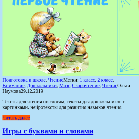
Подготовка к школе
,
Чтение
Метки:
1 класс
,
2 класс
,
Внимание
,
Дошкольники
,
Мозг
,
Скорочтение
,
Чтение
Ольга
Наумова
29.12.2019
Тексты для чтения по слогам, тексты для дошкольников с
картинками. нейротексты для развития навыков чтения.
Читать далее
Игры с буквами и словами