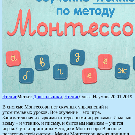
Чтение
Метки:
Дошкольники
,
Чтение
Ольга Наумова
20.01.2019
В системе Монтессори нет скучных упражнений и
утомительных уроков. Все обучение – это игра.
Занимательная и с яркими интересными игрушками. И малыш
всему – и чтению, и письму, и бытовым навыкам – учится
играя. Суть и принципы методики Монтессори В основе
педагогической системы Марии Монтессори лежит принцип